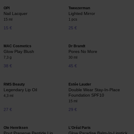
OPI
Tweezerman
Nail Lacquer
Lighted Mirror
15 ml
1 pcs
15 €
25 €
MAC Cosmetics
Dr Brandt
Glow Play Blush
Pores No More
7,3 g
30 ml
38 €
45 €
RMS Beauty
Estée Lauder
Legendary Lip Oil
Double Wear Stay-In-Place
Foundation SPF10
4,3 ml
15 ml
27 €
29 €
Ole Henriksen
L'Oréal Paris
Pout Preserve Peptide Lip
Glow Paradise Balm-In-Lipstick