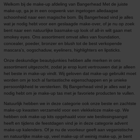
Welkom bij de make-up afdeling van Bangerhead Met de juiste
make-up, ga je in een oogwenk van ingetogen alledaagse
schoonheid naar een magische bom. Bij Bangerhead vind je alles
wat je nodig hebt voor een geslaagde make-over, of je nu op zoek
bent naar een natuurlijke basmake-up look of all-in wilt gaan met
smokey eyes. Ons assortiment omvat alles van foundation,
concealer, poeder, bronzer en blush tot de best verkopende
mascara's, oogschaduw, eyeliners, highlighters en lipsticks.
Onze deskundige beautyjunkies hebben alle merken in ons
assortiment uitgezocht, zodat je erop kunt vertrouwen dat je alleen
het beste in make-up vindt. Wij geloven dat make-up gebruikt moet
worden om je toch al fantastische eigenschappen en je unieke
persoonlijkheid te versterken. Bij Bangerhead vind je alles wat je
nodig hebt om je make-up tas met je favoriete producten te vullen.
Natuurlijk hebben we in deze categorie ook onze beste en zachtste
make-up kwasten verzameld voor een vlekkeloze make-up. We
hebben ook make-up kits opgehaald voor wie beslissingsangst
heeft en tijdens de feestdagen vind je in deze categorie advent
make-up kalenders. Of je nu de voorkeur geeft aan veganistische
en natuurlijke make-up, veel make-up of weinig make-up, je bent