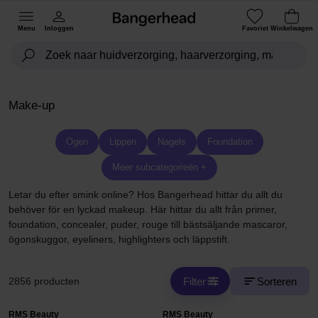
Menu
Inloggen
Favoriet
Winkelwagen
Make-up
Ogen
Lippen
Nagels
Foundation
Meer subcategorieën +
Letar du efter smink online? Hos Bangerhead hittar du allt du
behöver för en lyckad makeup. Här hittar du allt från primer,
foundation, concealer, puder, rouge till bästsäljande mascaror,
ögonskuggor, eyeliners, highlighters och läppstift.
Filter
Sorteren
2856 producten
RMS Beauty
RMS Beauty