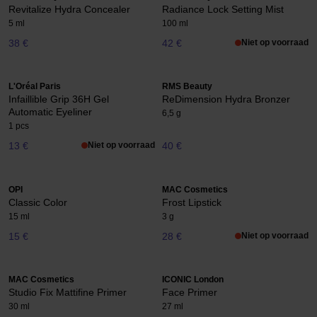
Revitalize Hydra Concealer
Radiance Lock Setting Mist
5 ml
100 ml
38 €
42 €
Niet op voorraad
L'Oréal Paris
RMS Beauty
Infaillible Grip 36H Gel
ReDimension Hydra Bronzer
Automatic Eyeliner
6,5 g
1 pcs
13 €
Niet op voorraad
40 €
OPI
MAC Cosmetics
Classic Color
Frost Lipstick
15 ml
3 g
15 €
28 €
Niet op voorraad
MAC Cosmetics
ICONIC London
Studio Fix Mattifine Primer
Face Primer
30 ml
27 ml