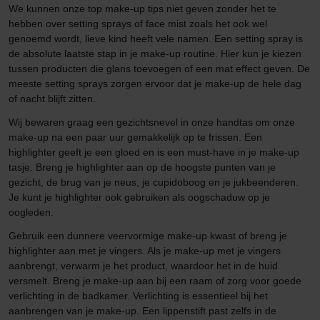
We kunnen onze top make-up tips niet geven zonder het te
hebben over setting sprays of face mist zoals het ook wel
genoemd wordt, lieve kind heeft vele namen. Een setting spray is
de absolute laatste stap in je make-up routine. Hier kun je kiezen
tussen producten die glans toevoegen of een mat effect geven. De
meeste setting sprays zorgen ervoor dat je make-up de hele dag
of nacht blijft zitten.
Wij bewaren graag een gezichtsnevel in onze handtas om onze
make-up na een paar uur gemakkelijk op te frissen. Een
highlighter geeft je een gloed en is een must-have in je make-up
tasje. Breng je highlighter aan op de hoogste punten van je
gezicht, de brug van je neus, je cupidoboog en je jukbeenderen.
Je kunt je highlighter ook gebruiken als oogschaduw op je
oogleden.
Gebruik een dunnere veervormige make-up kwast of breng je
highlighter aan met je vingers. Als je make-up met je vingers
aanbrengt, verwarm je het product, waardoor het in de huid
versmelt. Breng je make-up aan bij een raam of zorg voor goede
verlichting in de badkamer. Verlichting is essentieel bij het
aanbrengen van je make-up. Een lippenstift past zelfs in de