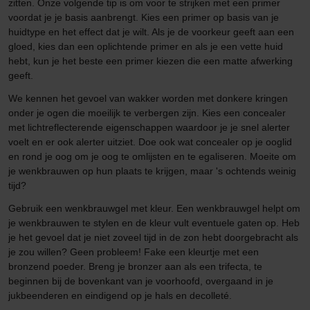
zitten. Onze volgende tip is om voor te strijken met een primer
voordat je je basis aanbrengt. Kies een primer op basis van je
huidtype en het effect dat je wilt. Als je de voorkeur geeft aan een
gloed, kies dan een oplichtende primer en als je een vette huid
hebt, kun je het beste een primer kiezen die een matte afwerking
geeft.
We kennen het gevoel van wakker worden met donkere kringen
onder je ogen die moeilijk te verbergen zijn. Kies een concealer
met lichtreflecterende eigenschappen waardoor je je snel alerter
voelt en er ook alerter uitziet. Doe ook wat concealer op je ooglid
en rond je oog om je oog te omlijsten en te egaliseren. Moeite om
je wenkbrauwen op hun plaats te krijgen, maar 's ochtends weinig
tijd?
Gebruik een wenkbrauwgel met kleur. Een wenkbrauwgel helpt om
je wenkbrauwen te stylen en de kleur vult eventuele gaten op. Heb
je het gevoel dat je niet zoveel tijd in de zon hebt doorgebracht als
je zou willen? Geen probleem! Fake een kleurtje met een
bronzend poeder. Breng je bronzer aan als een trifecta, te
beginnen bij de bovenkant van je voorhoofd, overgaand in je
jukbeenderen en eindigend op je hals en decolleté.