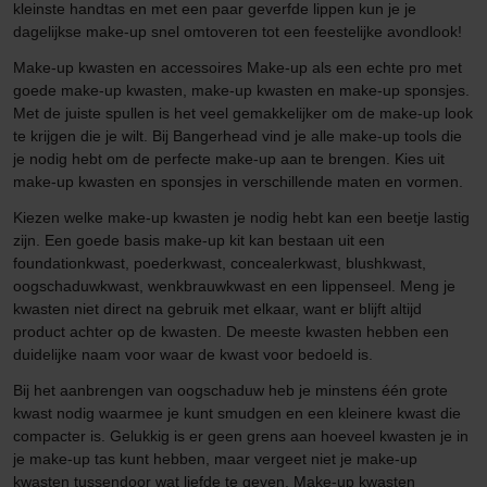
kleinste handtas en met een paar geverfde lippen kun je je
dagelijkse make-up snel omtoveren tot een feestelijke avondlook!
Make-up kwasten en accessoires Make-up als een echte pro met
goede make-up kwasten, make-up kwasten en make-up sponsjes.
Met de juiste spullen is het veel gemakkelijker om de make-up look
te krijgen die je wilt. Bij Bangerhead vind je alle make-up tools die
je nodig hebt om de perfecte make-up aan te brengen. Kies uit
make-up kwasten en sponsjes in verschillende maten en vormen.
Kiezen welke make-up kwasten je nodig hebt kan een beetje lastig
zijn. Een goede basis make-up kit kan bestaan uit een
foundationkwast, poederkwast, concealerkwast, blushkwast,
oogschaduwkwast, wenkbrauwkwast en een lippenseel. Meng je
kwasten niet direct na gebruik met elkaar, want er blijft altijd
product achter op de kwasten. De meeste kwasten hebben een
duidelijke naam voor waar de kwast voor bedoeld is.
Bij het aanbrengen van oogschaduw heb je minstens één grote
kwast nodig waarmee je kunt smudgen en een kleinere kwast die
compacter is. Gelukkig is er geen grens aan hoeveel kwasten je in
je make-up tas kunt hebben, maar vergeet niet je make-up
kwasten tussendoor wat liefde te geven. Make-up kwasten