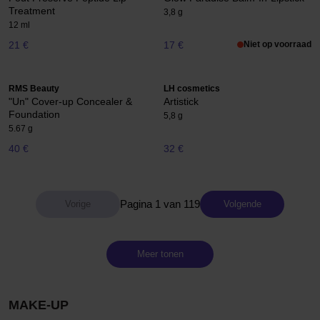
Treatment
3,8 g
12 ml
21 €
17 €
Niet op voorraad
RMS Beauty
LH cosmetics
"Un" Cover-up Concealer &
Artistick
Foundation
5,8 g
5.67 g
40 €
32 €
Pagina 1 van 119
Volgende
Meer tonen
MAKE-UP