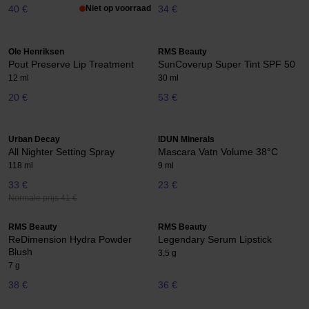
40 €
Niet op voorraad
34 €
Ole Henriksen
RMS Beauty
Pout Preserve Lip Treatment
SunCoverup Super Tint SPF 50
12 ml
30 ml
20 €
53 €
Urban Decay
IDUN Minerals
All Nighter Setting Spray
Mascara Vatn Volume 38°C
118 ml
9 ml
33 €
23 €
Normale prijs 41 €
RMS Beauty
RMS Beauty
ReDimension Hydra Powder
Legendary Serum Lipstick
Blush
3,5 g
7 g
38 €
36 €