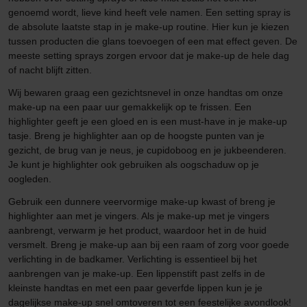
genoemd wordt, lieve kind heeft vele namen. Een setting spray is
de absolute laatste stap in je make-up routine. Hier kun je kiezen
tussen producten die glans toevoegen of een mat effect geven. De
meeste setting sprays zorgen ervoor dat je make-up de hele dag
of nacht blijft zitten.
Wij bewaren graag een gezichtsnevel in onze handtas om onze
make-up na een paar uur gemakkelijk op te frissen. Een
highlighter geeft je een gloed en is een must-have in je make-up
tasje. Breng je highlighter aan op de hoogste punten van je
gezicht, de brug van je neus, je cupidoboog en je jukbeenderen.
Je kunt je highlighter ook gebruiken als oogschaduw op je
oogleden.
Gebruik een dunnere veervormige make-up kwast of breng je
highlighter aan met je vingers. Als je make-up met je vingers
aanbrengt, verwarm je het product, waardoor het in de huid
versmelt. Breng je make-up aan bij een raam of zorg voor goede
verlichting in de badkamer. Verlichting is essentieel bij het
aanbrengen van je make-up. Een lippenstift past zelfs in de
kleinste handtas en met een paar geverfde lippen kun je je
dagelijkse make-up snel omtoveren tot een feestelijke avondlook!