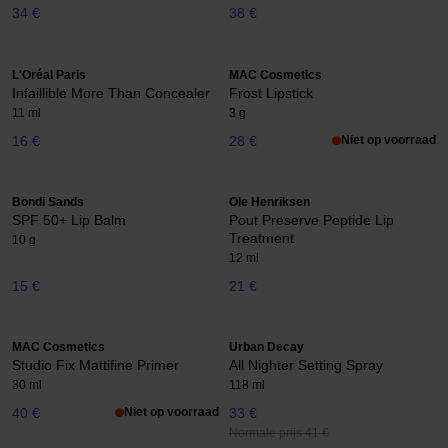
34 €
38 €
L'Oréal Paris
MAC Cosmetics
Infaillible More Than Concealer
Frost Lipstick
11 ml
3 g
16 €
28 €
Niet op voorraad
Bondi Sands
Ole Henriksen
SPF 50+ Lip Balm
Pout Preserve Peptide Lip
Treatment
10 g
12 ml
15 €
21 €
MAC Cosmetics
Urban Decay
Studio Fix Mattifine Primer
All Nighter Setting Spray
30 ml
118 ml
40 €
Niet op voorraad
33 €
Normale prijs 41 €