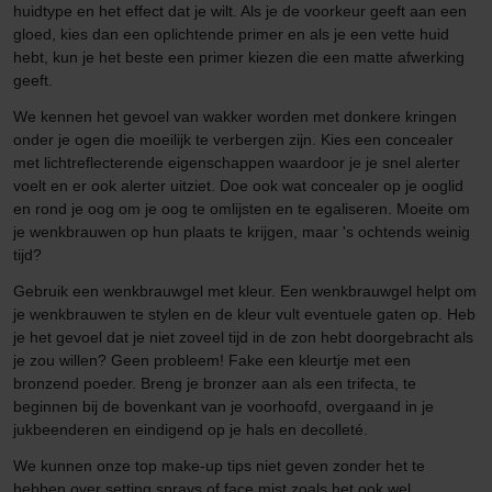
huidtype en het effect dat je wilt. Als je de voorkeur geeft aan een
gloed, kies dan een oplichtende primer en als je een vette huid
hebt, kun je het beste een primer kiezen die een matte afwerking
geeft.
We kennen het gevoel van wakker worden met donkere kringen
onder je ogen die moeilijk te verbergen zijn. Kies een concealer
met lichtreflecterende eigenschappen waardoor je je snel alerter
voelt en er ook alerter uitziet. Doe ook wat concealer op je ooglid
en rond je oog om je oog te omlijsten en te egaliseren. Moeite om
je wenkbrauwen op hun plaats te krijgen, maar 's ochtends weinig
tijd?
Gebruik een wenkbrauwgel met kleur. Een wenkbrauwgel helpt om
je wenkbrauwen te stylen en de kleur vult eventuele gaten op. Heb
je het gevoel dat je niet zoveel tijd in de zon hebt doorgebracht als
je zou willen? Geen probleem! Fake een kleurtje met een
bronzend poeder. Breng je bronzer aan als een trifecta, te
beginnen bij de bovenkant van je voorhoofd, overgaand in je
jukbeenderen en eindigend op je hals en decolleté.
We kunnen onze top make-up tips niet geven zonder het te
hebben over setting sprays of face mist zoals het ook wel