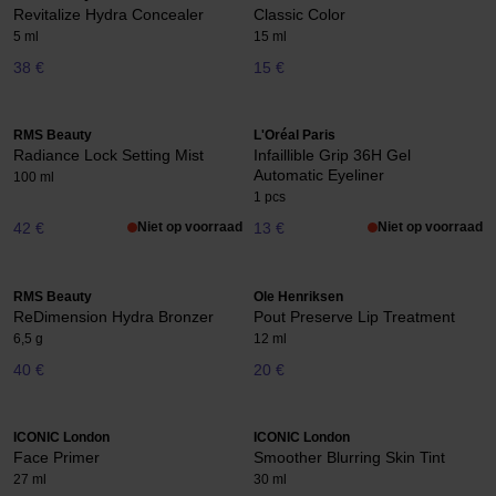
Revitalize Hydra Concealer
Classic Color
5 ml
15 ml
38 €
15 €
RMS Beauty
L'Oréal Paris
Radiance Lock Setting Mist
Infaillible Grip 36H Gel
Automatic Eyeliner
100 ml
1 pcs
42 €
Niet op voorraad
13 €
Niet op voorraad
RMS Beauty
Ole Henriksen
ReDimension Hydra Bronzer
Pout Preserve Lip Treatment
6,5 g
12 ml
40 €
20 €
ICONIC London
ICONIC London
Face Primer
Smoother Blurring Skin Tint
27 ml
30 ml