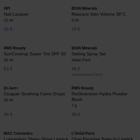
OPI
IDUN Minerals
Nail Lacquer
Mascara Vatn Volume 38°C
15 ml
9 ml
15 €
23 €
RMS Beauty
IDUN Minerals
SunCoverup Super Tint SPF 50
Setting Spray Set
30 ml
Value Pack
53 €
48 €
Normale prijs 53 €
Dr.Jart+
RMS Beauty
Cicapair Soothing Camo Drops
ReDimension Hydra Powder
Blush
30 ml
7 g
48 €
38 €
MAC Cosmetics
L'Oréal Paris
Lustreglass Sheer-Shine Lipstick
Glow Paradise Balm-In-Lipstick