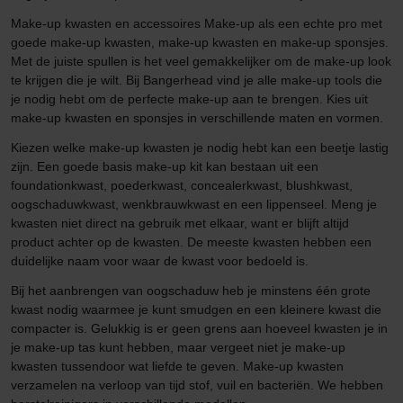
Make-up kwasten en accessoires Make-up als een echte pro met
goede make-up kwasten, make-up kwasten en make-up sponsjes.
Met de juiste spullen is het veel gemakkelijker om de make-up look
te krijgen die je wilt. Bij Bangerhead vind je alle make-up tools die
je nodig hebt om de perfecte make-up aan te brengen. Kies uit
make-up kwasten en sponsjes in verschillende maten en vormen.
Kiezen welke make-up kwasten je nodig hebt kan een beetje lastig
zijn. Een goede basis make-up kit kan bestaan uit een
foundationkwast, poederkwast, concealerkwast, blushkwast,
oogschaduwkwast, wenkbrauwkwast en een lippenseel. Meng je
kwasten niet direct na gebruik met elkaar, want er blijft altijd
product achter op de kwasten. De meeste kwasten hebben een
duidelijke naam voor waar de kwast voor bedoeld is.
Bij het aanbrengen van oogschaduw heb je minstens één grote
kwast nodig waarmee je kunt smudgen en een kleinere kwast die
compacter is. Gelukkig is er geen grens aan hoeveel kwasten je in
je make-up tas kunt hebben, maar vergeet niet je make-up
kwasten tussendoor wat liefde te geven. Make-up kwasten
verzamelen na verloop van tijd stof, vuil en bacteriën. We hebben