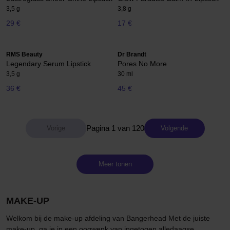
3,5 g
3,8 g
29 €
17 €
RMS Beauty
Dr Brandt
Legendary Serum Lipstick
Pores No More
3,5 g
30 ml
36 €
45 €
Pagina 1 van 120
Volgende
Meer tonen
MAKE-UP
Welkom bij de make-up afdeling van Bangerhead Met de juiste
make-up, ga je in een oogwenk van ingetogen alledaagse