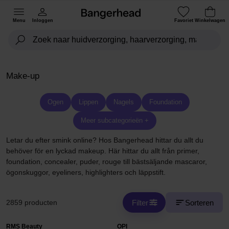
Menu
Inloggen
Favoriet
Winkelwagen
Make-up
Ogen
Lippen
Nagels
Foundation
Meer subcategorieën +
Letar du efter smink online? Hos Bangerhead hittar du allt du
behöver för en lyckad makeup. Här hittar du allt från primer,
foundation, concealer, puder, rouge till bästsäljande mascaror,
ögonskuggor, eyeliners, highlighters och läppstift.
Filter
Sorteren
2859 producten
RMS Beauty
OPI