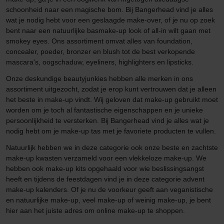
schoonheid naar een magische bom. Bij Bangerhead vind je alles
wat je nodig hebt voor een geslaagde make-over, of je nu op zoek
bent naar een natuurlijke basmake-up look of all-in wilt gaan met
smokey eyes. Ons assortiment omvat alles van foundation,
concealer, poeder, bronzer en blush tot de best verkopende
mascara's, oogschaduw, eyeliners, highlighters en lipsticks.
Onze deskundige beautyjunkies hebben alle merken in ons
assortiment uitgezocht, zodat je erop kunt vertrouwen dat je alleen
het beste in make-up vindt. Wij geloven dat make-up gebruikt moet
worden om je toch al fantastische eigenschappen en je unieke
persoonlijkheid te versterken. Bij Bangerhead vind je alles wat je
nodig hebt om je make-up tas met je favoriete producten te vullen.
Natuurlijk hebben we in deze categorie ook onze beste en zachtste
make-up kwasten verzameld voor een vlekkeloze make-up. We
hebben ook make-up kits opgehaald voor wie beslissingsangst
heeft en tijdens de feestdagen vind je in deze categorie advent
make-up kalenders. Of je nu de voorkeur geeft aan veganistische
en natuurlijke make-up, veel make-up of weinig make-up, je bent
hier aan het juiste adres om online make-up te shoppen.