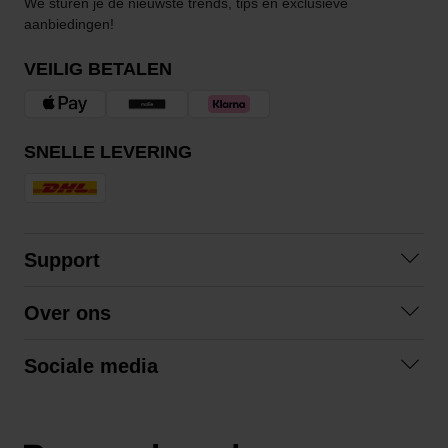
We sturen je de nieuwste trends, tips en exclusieve
aanbiedingen!
VEILIG BETALEN
SNELLE LEVERING
Support
Contact opnemen
Over ons
Veelgestelde vragen
Over ons
Algemene voorwaarden
Sociale media
Samenwerken
Retourneren
Facebook
Verzending
Privacybeleid
Instagram