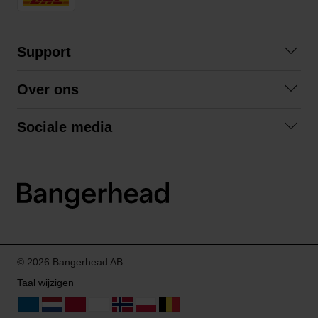
Support
Contact opnemen
Over ons
Veelgestelde vragen
Over ons
Algemene voorwaarden
Sociale media
Samenwerken
Retourneren
Facebook
Verzending
Privacybeleid
Instagram
LinkedIn
© 2026 Bangerhead AB
Taal wijzigen