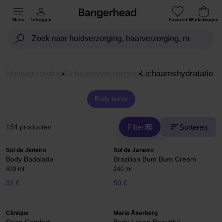
Menu
Inloggen
Favoriet
Winkelwagen
Huidverzorging
Lichaamsverzorging
Lichaamshydratatie
Body butter
Filter
Sorteren
134 producten
Sol de Janeiro
Sol de Janeiro
Body Badalada
Brazilian Bum Bum Cream
400 ml
240 ml
32 €
50 €
Clinique
Maria Åkerberg