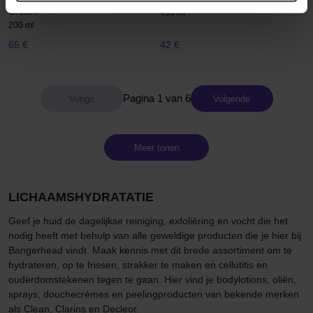
Cream
400 ml
200 ml
65 €
42 €
Pagina 1 van 6
Volgende
Meer tonen
LICHAAMSHYDRATATIE
Geef je huid de dagelijkse reiniging, exfoliëring en vocht die het
nodig heeft met behulp van alle geweldige producten die je hier bij
Bangerhead vindt. Maak kennis met dit brede assortiment om te
hydrateren, op te frissen, strakker te maken en cellutitis en
ouderdomstekenen tegen te gaan. Hier vind je bodylotions, oliën,
sprays, douchecrèmes en peelingproducten van bekende merken
als Clean, Clarins en Decleor.