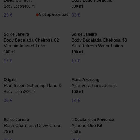
Deep Comfort
Body Lotion Beautiful
Body Lotion
400 ml
500 ml
23 €
Niet op voorraad
33 €
Sol de Janeiro
Sol de Janeiro
Body Badalada Cheirosa 62
Body Badalada Cheirosa 48
Vitamin Infused Lotion
Skin Refresh Water Lotion
100 ml
100 ml
17 €
17 €
Origins
Maria Åkerberg
Plantfusion Softening Hand &
Aloe Vera Barbadensis
Body Lotion
200 ml
100 ml
36 €
14 €
Sol de Janeiro
L'Occitane en Provence
Rosa Charmosa Dewy Cream
Almond Duo Kit
75 ml
650 g