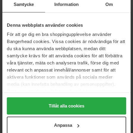
Samtycke
Information
Om
Sol de Janeiro
Maria Åkerberg
Bom Dia Bright Cream
Body Lotion
75 ml
250 ml
Denna webbplats använder cookies
28 €
19 €
För att ge dig en bra shoppingupplevelse använder
Bangerhead cookies. Vissa cookies är nödvändiga för att
Fugazzi
Bodyologist
du ska kunna använda webbplatsen, medan ditt
Angel Dust
Night Glove Regenerating
samtycke krävs för att använda cookies för att förbättra
Body Lotion
250 ml
Body Cream
250 ml
våra tjänster, mäta och analysera trafik, förse dig med
42 €
Niet op voorraad
49 €
relevant och anpassat innehåll/annonser samt för att
aktivera funktioner som används på sociala medier
media (kan innefatta behandling av personuppgifter).
Nuxe
Maria Åkerberg
Body Reve De Thé Moisturising
Royal
Data som samlas in delas med cookieleverantören.
Milk
Body Cream
250 ml
Genom att trycka på "Tillåt alla cookies" accepterar du
400 ml
alla cookies, medan du under "Detaljer" kan anpassa
Tillåt alla cookies
34 €
29 €
användningen av cookies. Du kan när som helst återkalla
ditt samtycke. För mer information se vår Cookie Policy
Anpassa
samt vår Integritetspolicy.
Clarins
Nuxe
Body Firming Extra-Firming
Comforting