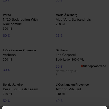
28 €
35 €
Verso
Maria Åkerberg
N°10 Body Lotion With
Aloe Vera Barbandnsis
Niacinamide
250 ml
300 ml
60 €
21 €
L'Occitane en Provence
Biotherm
Verbena
Lait Corporel
250 ml
Body Lotion
800.0 ML
30 €
Niet op voorraad
30 €
Normale prijs 39
€
Sol de Janeiro
L'Occitane en Provence
Beija Flor Elasti Cream
Almond Milk Veil
240 ml
240 ml
52 €
40 €