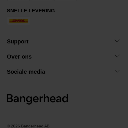
SNELLE LEVERING
Support
Contact opnemen
Over ons
Veelgestelde vragen
Over ons
Algemene voorwaarden
Sociale media
Samenwerken
Retourneren
Facebook
Verzending
Privacybeleid
Instagram
LinkedIn
© 2026 Bangerhead AB