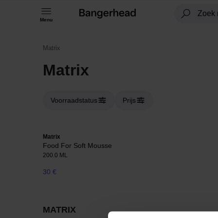
Menu
Matrix
Matrix
Voorraadstatus
Prijs
Matrix
Food For Soft Mousse
200.0 ML
30 €
MATRIX