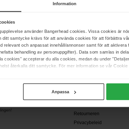
Information
l Arnie en Sydell Miller. Hun doel was om een breed assortiment aan p
nia later, blijven ze bij de originele ideeën en bij Bangerhead vind je
cookies
ngupplevelse använder Bangerhead cookies. Vissa cookies är nöd
itt samtycke krävs för att använda cookies för att förbättra vår
med relevant och anpassat innehåll/annonser samt för att aktiver
nefatta behandling av personuppgifter). Data som samlas in del
alla cookies" accepterar du alla cookies, medan du under "Detal
elst återkalla ditt samtycke. För mer information se vår Cookie
Support
Contact opnemen
Veelgestelde vragen
Anpassa
Algemene
angen? We
voorwaarden
dingen!
Retourneren
Privacybeleid