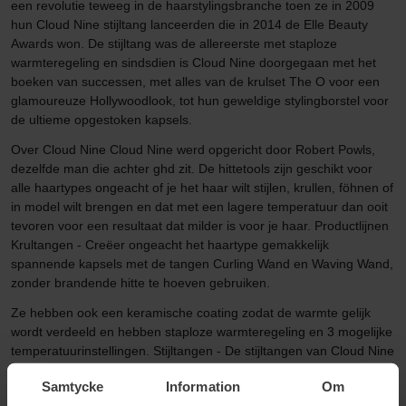
een revolutie teweeg in de haarstylingsbranche toen ze in 2009
hun Cloud Nine stijltang lanceerden die in 2014 de Elle Beauty
Awards won. De stijltang was de allereerste met staploze
warmteregeling en sindsdien is Cloud Nine doorgegaan met het
boeken van successen, met alles van de krulset The O voor een
glamoureuze Hollywoodlook, tot hun geweldige stylingborstel voor
de ultieme opgestoken kapsels.
Over Cloud Nine Cloud Nine werd opgericht door Robert Powls,
dezelfde man die achter ghd zit. De hittetools zijn geschikt voor
alle haartypes ongeacht of je het haar wilt stijlen, krullen, föhnen of
in model wilt brengen en dat met een lagere temperatuur dan ooit
tevoren voor een resultaat dat milder is voor je haar. Productlijnen
Krultangen - Creëer ongeacht het haartype gemakkelijk
spannende kapsels met de tangen Curling Wand en Waving Wand,
zonder brandende hitte te hoeven gebruiken.
Ze hebben ook een keramische coating zodat de warmte gelijk
wordt verdeeld en hebben staploze warmteregeling en 3 mogelijke
temperatuurinstellingen. Stijltangen - De stijltangen van Cloud Nine
geven je een fantastisch resultaat met een aanzienlijk lagere en
Samtycke
Information
Om
mildere temperatuur dan veel andere merken in deze sector. Ze