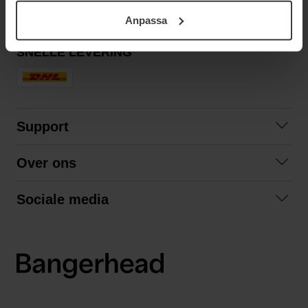
ditt samtycke. För mer information se vår Cookie Policy
Anpassa
samt vår Integritetspolicy.
SNELLE LEVERING
Support
Contact opnemen
Over ons
Veelgestelde vragen
Over ons
Algemene voorwaarden
Sociale media
Samenwerken
Retourneren
Facebook
Verzending
Privacybeleid
Instagram
LinkedIn