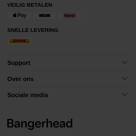
VEILIG BETALEN
SNELLE LEVERING
Support
Contact opnemen
Over ons
Veelgestelde vragen
Over ons
Algemene voorwaarden
Sociale media
Samenwerken
Retourneren
Facebook
Verzending
Privacybeleid
Instagram
LinkedIn