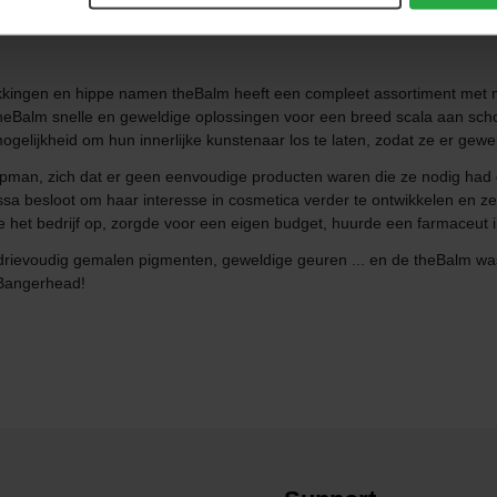
kkingen en hippe namen theBalm heeft een compleet assortiment met m
ft theBalm snelle en geweldige oplossingen voor een breed scala aan s
elijkheid om hun innerlijke kunstenaar los te laten, zodat ze er gewel
pman, zich dat er geen eenvoudige producten waren die ze nodig had om 
sa besloot om haar interesse in cosmetica verder te ontwikkelen en 
het bedrijf op, zorgde voor een eigen budget, huurde een farmaceut i
drievoudig gemalen pigmenten, geweldige geuren ... en de theBalm was
 Bangerhead!