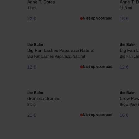
Anne T. Dotes
Anne T. D
11 ml
11,8 ml
22 €
Niet op voorraad
16 €
the Balm
the Balm
Big Fan Lashes Paparazzi Natural
Big Fan L
Big Fan Lashes Paparazzi Natural
Big Fan La
12 €
Niet op voorraad
12 €
the Balm
the Balm
Bronzilla Bronzer
Brow Pow
8.5 g
Brow Pow 
21 €
Niet op voorraad
16 €