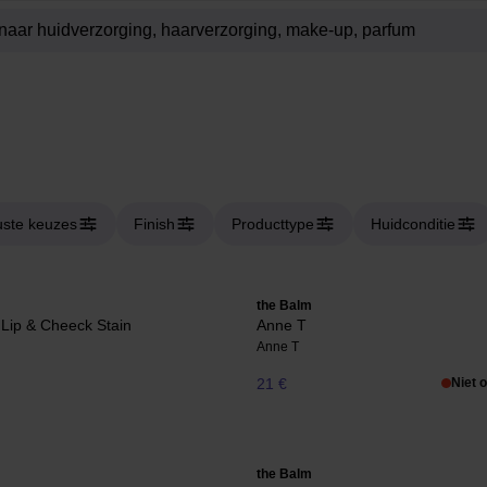
ste keuzes
Finish
Producttype
Huidconditie
the Balm
- Lip & Cheeck Stain
Anne T
Anne T
21 €
Niet 
the Balm