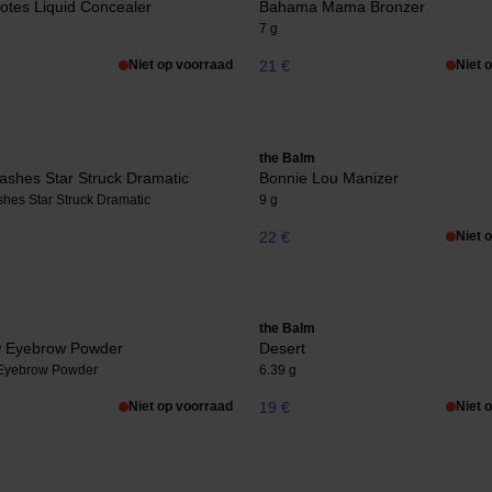
otes Liquid Concealer
Bahama Mama Bronzer
7 g
Niet op voorraad
21 €
Niet 
the Balm
ashes Star Struck Dramatic
Bonnie Lou Manizer
shes Star Struck Dramatic
9 g
22 €
Niet 
the Balm
 Eyebrow Powder
Desert
Eyebrow Powder
6.39 g
Niet op voorraad
19 €
Niet 