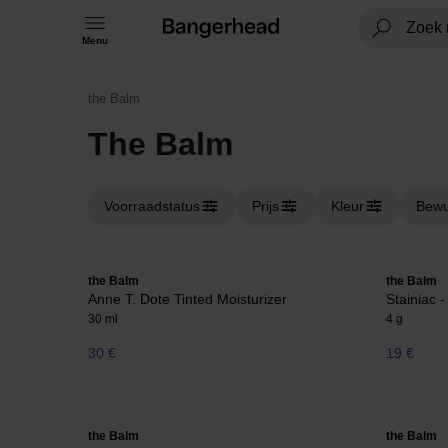
Menu
the Balm
The Balm
Voorraadstatus
Prijs
Kleur
Bewu
the Balm
the Balm
Anne T. Dote Tinted Moisturizer
Stainiac 
30 ml
4 g
30 €
19 €
the Balm
the Balm