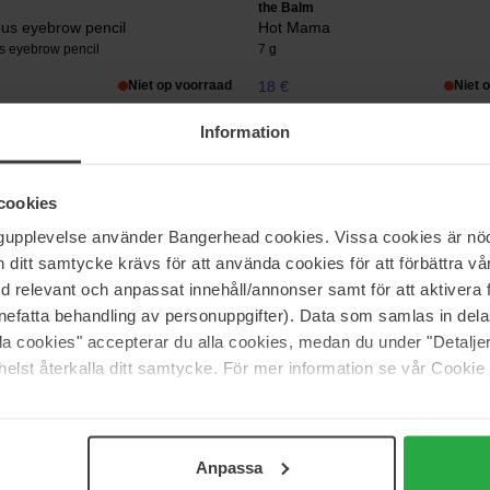
the Balm
us eyebrow pencil
Hot Mama
s eyebrow pencil
7 g
Niet op voorraad
18 €
Niet 
Information
the Balm
Sparkling Liquid Eyeshadow
Mad Lash Mascara
cookies
Mad Lash Mascara
ngupplevelse använder Bangerhead cookies. Vissa cookies är nöd
itt samtycke krävs för att använda cookies för att förbättra vår
Niet op voorraad
19 €
Niet 
med relevant och anpassat innehåll/annonser samt för att aktiver
nefatta behandling av personuppgifter). Data som samlas in del
alla cookies" accepterar du alla cookies, medan du under "Detal
elst återkalla ditt samtycke. För mer information se vår Cookie
Pagina 1 van 3
Volgende
Meer tonen
Anpassa