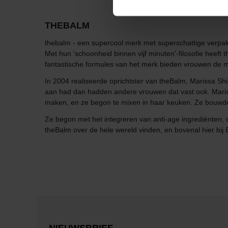
THEBALM
thebalm - een supercool merk met superschattige verpa
Met hun 'schoonheid binnen vijf minuten'-filosofie hee
fantastische formules van het merk bieden vrouwen de mog
In 2004 realiseerde oprichtster van theBalm, Marissa Shi
aan had dan hadden andere vrouwen dat vast ook. Maris
maken, en ze begon te mixen in haar keuken. Ze bouwde 
Ze begon met het integreren van anti-age ingrediënten, 
theBalm over de hele wereld vinden, en bovenal hier bij