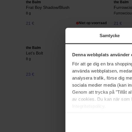
the Balm
the Balm
Frat Boy Shadow/Blush
Furrowcio
8 g
Furrowciou
21 €
Niet op voorraad
21 €
Samtycke
the Balm
the Balm
Let's Bolt
Lid-Quid 
Denna webbplats använder 
8 g
4,5 ml
För att ge dig en bra shoppi
använda webbplatsen, medan d
23 €
Niet op voorraad
20 €
analysera trafik, förse dig 
sociala medier media (kan in
Genom att trycka på "Tillåt 
av cookies. Du kan när som h
Integritetspolicy.