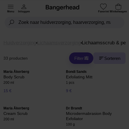
Menu
Inloggen
Favoriet
Winkelwagen
Huidverzorging
Lichaamsverzorging
Lichaamsscrub & peel
Filter
Sorteren
33 producten
Maria Åkerberg
Bondi Sands
Body Scrub
Exfoliating Mitt
200 ml
1 pcs
15 €
9 €
Maria Åkerberg
Dr Brandt
Cream Scrub
Microdermabrasion Body
Exfoliator
200 ml
100 g