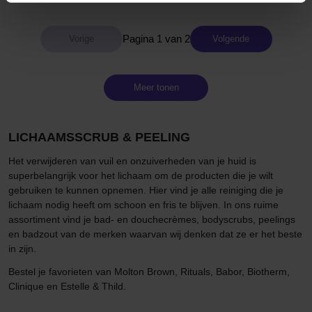
Pagina 1 van 2
Volgende
Meer tonen
LICHAAMSSCRUB & PEELING
Het verwijderen van vuil en onzuiverheden van je huid is
superbelangrijk voor het lichaam om de producten die je wilt
gebruiken te kunnen opnemen. Hier vind je alle reiniging die je
lichaam nodig heeft om schoon en fris te blijven. In ons ruime
assortiment vind je bad- en douchecrèmes, bodyscrubs, peelings
en badzout van de merken waarvan wij denken dat ze er het beste
in zijn.
Bestel je favorieten van Molton Brown, Rituals, Babor, Biotherm,
Clinique en Estelle & Thild.