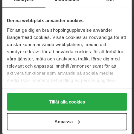
250 ml
250 ml
96 €
54 €
Denna webbplats använder cookies
För att ge dig en bra shoppingupplevelse använder
Clinique
FOREO
Bangerhead cookies. Vissa cookies är nödvändiga för att
Sparkle Skin
LUNA™ 4 body
200 ml
1 pcs
du ska kunna använda webbplatsen, medan ditt
samtycke krävs för att använda cookies för att förbättra
48 €
Niet op voorraad
153 €
våra tjänster, mäta och analysera trafik, förse dig med
relevant och anpassat innehåll/annonser samt för att
Hickap
L'Occitane en Provence
aktivera funktioner som används på sociala medier
Hyper Glow Body Scrub
Almond Exfoliating
media (kan innefatta behandling av personuppgifter).
150 ml
Shower Gel
250 ml
Data som samlas in delas med cookieleverantören.
15 €
Niet op voorraad
24 €
Genom att trycka på "Tillåt alla cookies" accepterar du
alla cookies, medan du under "Detaljer" kan anpassa
Tillåt alla cookies
L'Occitane en Provence
L'Occitane en Provence
användningen av cookies. Du kan när som helst återkalla
Almond Polishing Paste
Shea Butter
ditt samtycke. För mer information se vår Cookie Policy
200 ml
200 ml
Anpassa
samt vår Integritetspolicy.
44 €
35 €