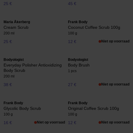
25 €
45 €
Maria Åkerberg
Frank Body
Cream Scrub
Coconut Coffee Scrub 100g
200 ml
100 g
25 €
12 €
Niet op voorraad
Bodyologist
Bodyologist
Everyday Polisher Antioxidizing
Body Brush
Body Scrub
1 pcs
200 ml
38 €
27 €
Niet op voorraad
Frank Body
Frank Body
Glycolic Body Scrub
Original Coffee Scrub 100g
100 g
100 g
16 €
Niet op voorraad
12 €
Niet op voorraad