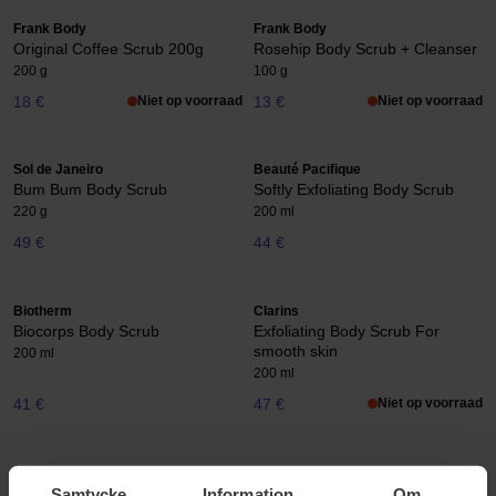
Frank Body
Frank Body
Original Coffee Scrub 200g
Rosehip Body Scrub + Cleanser
200 g
100 g
18 €
Niet op voorraad
13 €
Niet op voorraad
Sol de Janeiro
Beauté Pacifique
Bum Bum Body Scrub
Softly Exfoliating Body Scrub
220 g
200 ml
49 €
44 €
Biotherm
Clarins
Biocorps Body Scrub
Exfoliating Body Scrub For
smooth skin
200 ml
200 ml
41 €
47 €
Niet op voorraad
Clarins
Clinique
Exfoliating Tonic Sugar Polisher
Sparkle Clean
Samtycke
Information
Om