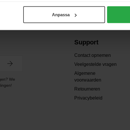
Anpassa
Support
Contact opnemen
Veelgestelde vragen
Algemene
angen? We
voorwaarden
dingen!
Retourneren
Privacybeleid