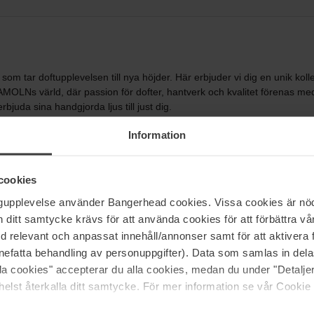
tar doftupplevelsen till nya höjder. Här erbjuder vi dig en unik kol
 AMOLNs värld, där passion för dofter, hantverk och kvalitet förenas 
bjuda sina handgjorda ljus till just dig.
 skönhet, och AMOLNs monokromatiska mattblåa ljus återspeglar detta på
Information
ggor, och du kan vara säker på att varje ljus är noga skapat för att 
turliga materialen i sina ljus.
cookies
 handplockad och noggrant utvald för att ta med dig på en resa bako
hjärtgjorda utan att använda grymma metoder. AMOLNs ljus är mer än ba
ngupplevelse använder Bangerhead cookies. Vissa cookies är nöd
ofterna kommer i olika varianter, så oavsett om du föredrar en fräsch o
itt samtycke krävs för att använda cookies för att förbättra vår
in stil och personlighet.
med relevant och anpassat innehåll/annonser samt för att aktiver
låt dem bli en del av ditt hem. Ge dig själv eller någon du älskar mö
nefatta behandling av personuppgifter). Data som samlas in del
dofter som tar dig bortom det vanliga och låter dig skapa stunder att mi
alla cookies" accepterar du alla cookies, medan du under "Detal
våra ljusen föra dig bortom molnen och in i en värld av magi och skönhe
elst återkalla ditt samtycke. För mer information se vår Cookie