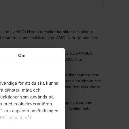
lektion av AMOLN som uttrycker karaktär och skapar
med modern skandinavisk design. AMOLN är grundat i en
 ett unikt sätt. När du tänder ett ljus från AMOLN
Om
efterlikna molnens mjukhet och magi. AMOLN är
m molnen. AMOLN strävar efter att vara skonsamma mot
ra ljus. De är en upplevelse som berör dina sinnen och
vändiga för att du ska kunna
ch blommig doft, en sensuell och träig doft eller något
a tjänster, mäta och
a funktioner som används på
jligheten att skapa minnesvärda doftupplevelser som
as med cookieleverantören.
nnas. Välkommen till Amoln, där doft, kvalitet och
jer" kan anpassa användningen
t.
 Policy samt vår