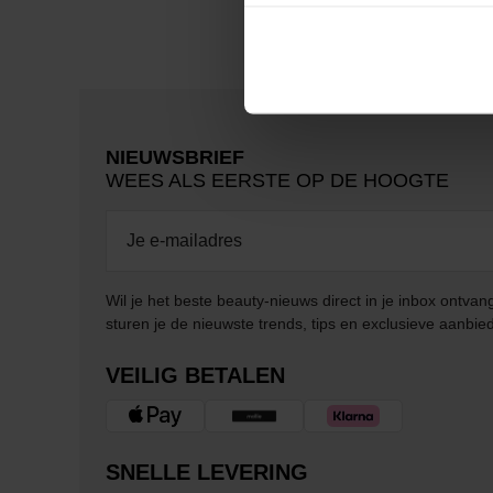
NIEUWSBRIEF
WEES ALS EERSTE OP DE HOOGTE
Wil je het beste beauty-nieuws direct in je inbox ontv
sturen je de nieuwste trends, tips en exclusieve aanbie
VEILIG BETALEN
SNELLE LEVERING