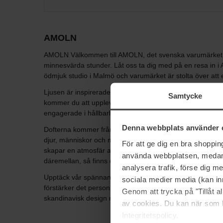
AMOLN
AMOLN Välkommen till AMOLN, det svenska varumärket som 
minnesvärda stunder. Låt oss ta dig med på en resa in i
ödmjuk studio i Malmö och varumärket är stolta över att er
Ljusen är inspirerade av molnens mytologi och naturliga
Samtycke
kommer du att uppleva dess himmelska silhuetter och sku
engagerade i hållbarhet och använder endast de finaste na
Denna webbplats använder 
Dofterna kommer från Frankrike och varje ingrediens är
djur, människor och miljö och ljusen är handhällda och 
För att ge dig en bra shoppi
skapar en atmosfär av lugn, skönhet och välbefinnande. D
använda webbplatsen, medan d
däremellan, så finns det ett ljus från AMOLN som passar d
analysera trafik, förse dig 
Upptäck vår spännande kollektion av ljus från AMOLN och 
sociala medier media (kan in
förstärker det personliga uttrycket. Hos AMOLN hittar du 
Genom att trycka på "Tillåt 
skandinavisk design möts. Utforska kollektionen och låt 
av cookies. Du kan när som h
Integritetspolicy.