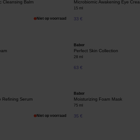
c Cleansing Balm
Microbiomic Awakening Eye Cre
15 ml
Niet op voorraad
33 €
Babor
eam
Perfect Skin Collection
28 ml
63 €
Babor
 Refining Serum
Moisturizing Foam Mask
75 ml
Niet op voorraad
35 €