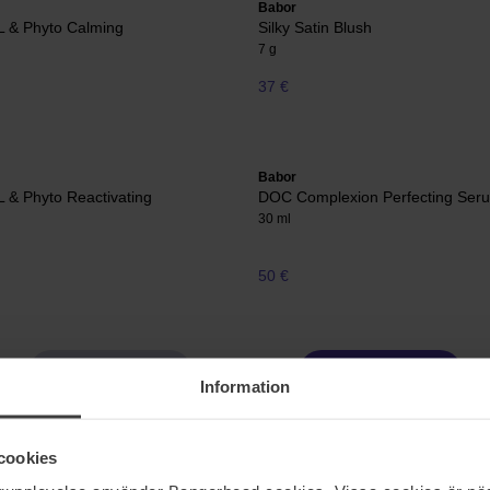
Babor
L & Phyto Calming
Silky Satin Blush
7 g
37 €
Babor
 & Phyto Reactivating
DOC Complexion Perfecting Ser
30 ml
50 €
Pagina 1 van 8
Volgende
Information
cookies
Meer tonen