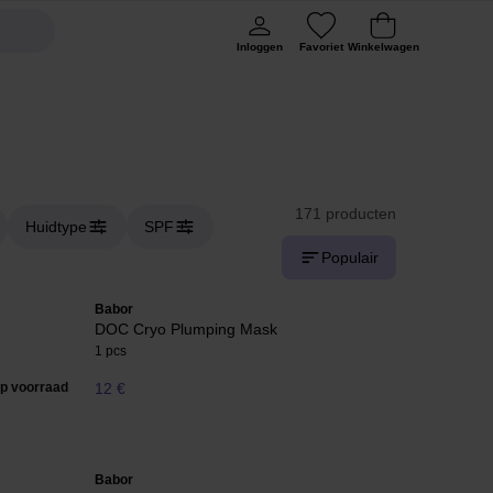
Inloggen
Favoriet
Winkelwagen
171 producten
Huidtype
SPF
Populair
Babor
DOC Cryo Plumping Mask
1 pcs
op voorraad
12 €
Babor