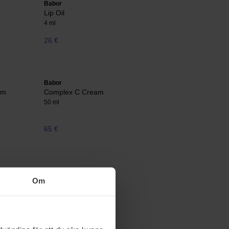
Babor
Lip Oil
4 ml
26 €
Babor
um
Complex C Cream
50 ml
65 €
Om