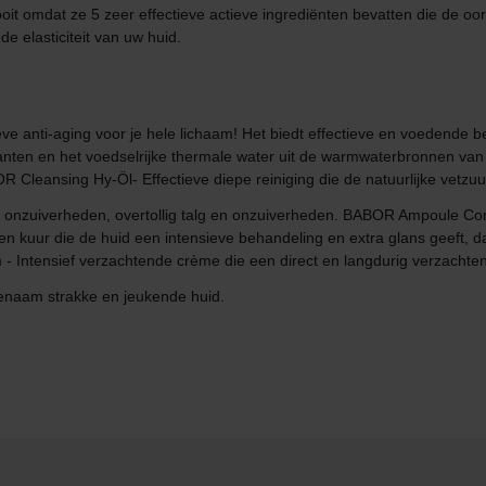
ooit omdat ze 5 zeer effectieve actieve ingrediënten bevatten die de oo
e elasticiteit van uw huid.
eve anti-aging voor je hele lichaam! Het biedt effectieve en voedende 
anten en het voedselrijke thermale water uit de warmwaterbronnen van
Cleansing Hy-Öl- Effectieve diepe reiniging die de natuurlijke vetzu
re onzuiverheden, overtollig talg en onzuiverheden. BABOR Ampoule C
en kuur die de huid een intensieve behandeling en extra glans geeft, 
- Intensief verzachtende crème die een direct en langdurig verzachtend
genaam strakke en jeukende huid.