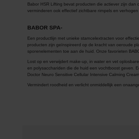
Babor HSR Lifting bevat producten die actiever zijn dan 
verminderen ook effectief zichtbare rimpels en verhogen d
BABOR SPA-
Een productlijn met unieke stamcelextracten voor effecti
producten zijn geïnspireerd op de kracht van oeroude pl
sporenelementen toe aan de huid. Onze favorieten BABOR 
Lost op en verwijdert make-up, in water en vet oplosba
en polysacchariden die de huid een vochtboost geven. E
Doctor Neuro Sensitive Cellular Intensive Calming Cream 
Vermindert roodheid en verlicht onmiddellijk een onaan