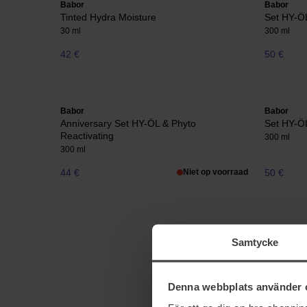
Babor
Babor
Tinted Hydra Moisture
Set HY-Ö
30 ml
300 ml
42 €
50 €
Babor
Babor
Anniversary Set HY-ÖL & Phyto
Set HY-ÖL
Reactivating
300 ml
300 ml
44 €
Niet op voorraad
50 €
Samtycke
Denna webbplats använder 