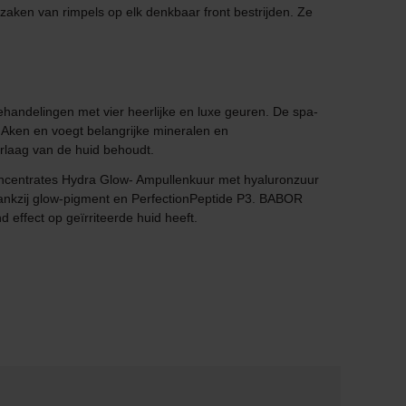
rzaken van rimpels op elk denkbaar front bestrijden. Ze
behandelingen met vier heerlijke en luxe geuren. De spa-
 Aken en voegt belangrijke mineralen en
urlaag van de huid behoudt.
oncentrates Hydra Glow- Ampullenkuur met hyaluronzuur
dankzij glow-pigment en PerfectionPeptide P3. BABOR
 effect op geïrriteerde huid heeft.