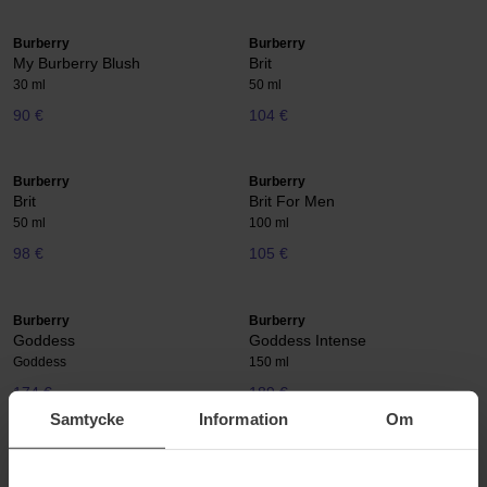
Burberry
Burberry
My Burberry Blush
Brit
30 ml
50 ml
90 €
104 €
Burberry
Burberry
Brit
Brit For Men
50 ml
100 ml
98 €
105 €
Burberry
Burberry
Goddess
Goddess Intense
Goddess
150 ml
174 €
189 €
Samtycke
Information
Om
Burberry
Burberry
Her
Hero