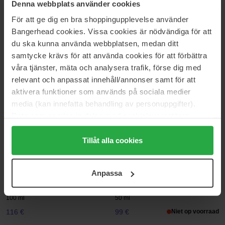
Denna webbplats använder cookies
50 ml
Deodorant stick
75 ml
För att ge dig en bra shoppingupplevelse använder
112 €
Niet op voorraad
42 €
Niet op voorraad
Bangerhead cookies. Vissa cookies är nödvändiga för att
du ska kunna använda webbplatsen, medan ditt
Burberry
Burberry
samtycke krävs för att använda cookies för att förbättra
Hero
Hero
våra tjänster, mäta och analysera trafik, förse dig med
50 ml
50 ml
relevant och anpassat innehåll/annonser samt för att
94 €
Niet op voorraad
121 €
aktivera funktioner som används på sociala medier
media (kan innefatta behandling av personuppgifter).
Data som samlas in delas med cookieleverantören.
Burberry
Burberry
London
Mr Burberry
Genom att trycka på "Tillåt alla cookies" accepterar du
50 ml
50 ml
alla cookies, medan du under "Detaljer" kan anpassa
Tillåt alla cookies
102 €
98 €
användningen av cookies. Du kan när som helst återkalla
ditt samtycke. För mer information se vår Cookie Policy
Anpassa
samt vår Integritetspolicy.
Burberry
Burberry
Mr. Burberry
Brit Sheer
100 ml
50 ml
116 €
99 €
Niet op voorraad