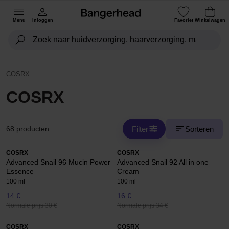
Menu
Inloggen
Favoriet
Winkelwagen
COSRX
COSRX
Filter
Sorteren
68 producten
COSRX
COSRX
Advanced Snail 96 Mucin Power
Advanced Snail 92 All in one
Essence
Cream
100 ml
100 ml
14 €
16 €
Normale prijs 30 €
Normale prijs 34 €
COSRX
COSRX