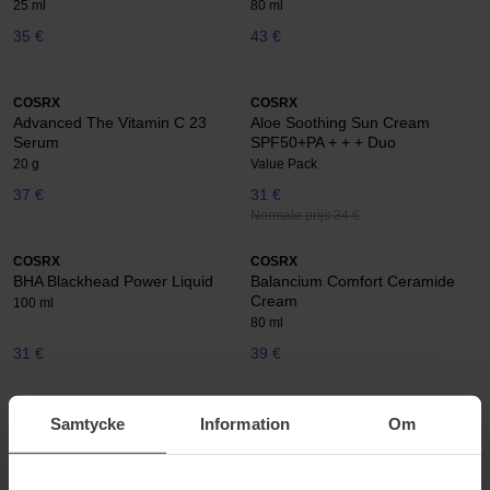
25 ml
80 ml
35 €
43 €
COSRX
COSRX
Advanced The Vitamin C 23
Aloe Soothing Sun Cream
Serum
SPF50+PA + + + Duo
20 g
Value Pack
37 €
31 €
Normale prijs 34 €
COSRX
COSRX
BHA Blackhead Power Liquid
Balancium Comfort Ceramide
Cream
100 ml
80 ml
31 €
39 €
COSRX
COSRX
Samtycke
Information
Om
AC Collection Lightweight
AHA 7 Whitehead Power Liquid
80 ml
100 ml