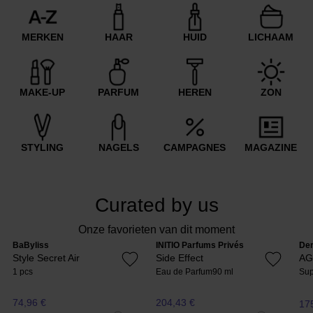
MERKEN
HAAR
HUID
LICHAAM
MAKE-UP
PARFUM
HEREN
ZON
STYLING
NAGELS
CAMPAGNES
MAGAZINE
Curated by us
Onze favorieten van dit moment
BaByliss
INITIO Parfums Privés
Der
Style Secret Air
Side Effect
AG
1 pcs
Eau de Parfum
90 ml
Sup
74,96 €
204,43 €
17