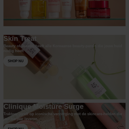
Skin Treat
Beauty of Joseon heeft alle Koreaanse beauty-parels die jouw huid
nodig heeft
SHOP NU
Clinique Moisture Surge
Trakteer jezelf op iconische verzorging met de skincare-helden die
jaar na jaar leveren