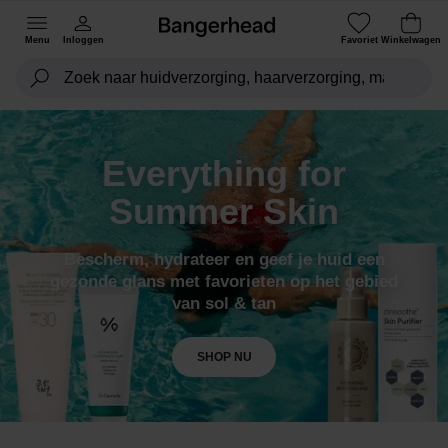
Menu
Inloggen
Favoriet
Winkelwagen
Everything for
Summer Skin
Bescherm, hydrateer en geef je huid een
gezonde glans met favorieten op het gebied
van sol & tan
SHOP NU