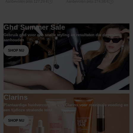
Aanbevolen prijs 127,29 €
Aanbevolen prijs 274,98 €
Ghd Summer Sale
Gebruik ghd voor een snelle styling en resultaten die dagenlang
aanhouden
SHOP NU
Clarins
Plantaardige huidverzorging van Clarins voor maximale voeding en
een tijdloze stralende teint
SHOP NU