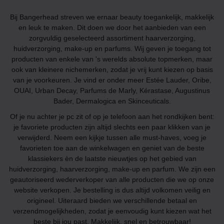
Bij Bangerhead streven we ernaar beauty toegankelijk, makkelijk
en leuk te maken. Dit doen we door het aanbieden van een
zorgvuldig geselecteerd assortiment haarverzorging,
huidverzorging, make-up en parfums. Wij geven je toegang tot
producten van enkele van 's werelds absolute topmerken, maar
ook van kleinere nichemerken, zodat je vrij kunt kiezen op basis
van je voorkeuren. Je vind er onder meer Estée Lauder, Oribe,
OUAI, Urban Decay, Parfums de Marly, Kérastase, Augustinus
Bader, Dermalogica en Skinceuticals.
Of je nu achter je pc zit of op je telefoon aan het rondkijken bent:
je favoriete producten zijn altijd slechts een paar klikken van je
verwijderd. Neem een kijkje tussen alle must-haves, voeg je
favorieten toe aan de winkelwagen en geniet van de beste
klassiekers èn de laatste nieuwtjes op het gebied van
huidverzorging, haarverzorging, make-up en parfum. We zijn een
geautoriseerd wederverkoper van alle producten die we op onze
website verkopen. Je bestelling is dus altijd volkomen veilig en
origineel. Uiteraard bieden we verschillende betaal en
verzendmogelijkheden, zodat je eenvoudig kunt kiezen wat het
beste bij jou past. Makkelijk, snel en betrouwbaar!­­