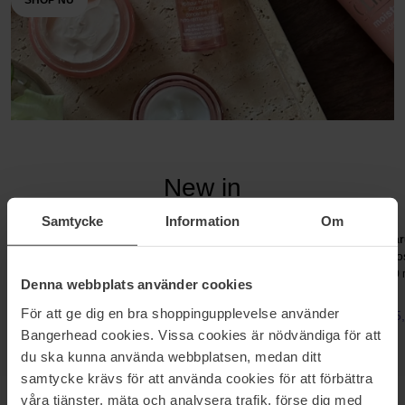
SHOP NU
New in
Ontdek onze nieuwkomers
Samtycke
Information
Om
Olaplex
19-69
har
No4 CurlHydrating Curl
Láir Barbès
Ro
Shampoo
Eau De Parfum
100 ml
30 
Denna webbplats använder cookies
250 ml
För att ge dig en bra shoppingupplevelse använder
37,99 €
184,30 €
25
Bangerhead cookies. Vissa cookies är nödvändiga för att
du ska kunna använda webbplatsen, medan ditt
samtycke krävs för att använda cookies för att förbättra
våra tjänster, mäta och analysera trafik, förse dig med