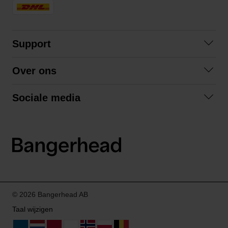
Support
Contact opnemen
Over ons
Veelgestelde vragen
Over ons
Algemene voorwaarden
Sociale media
Samenwerken
Retourneren
Facebook
Verzending
Privacybeleid
Instagram
LinkedIn
© 2026 Bangerhead AB
Taal wijzigen