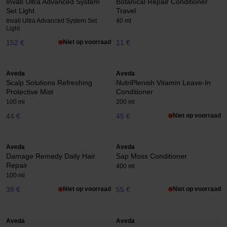
Invati Ultra Advanced System
Botanical Repair Conditioner
Set Light
Travel
Invati Ultra Advanced System Set
40 ml
Light
152 €
Niet op voorraad
11 €
Aveda
Aveda
Scalp Solutions Refreshing
NutriPlenish Vitamin Leave-In
Protective Mist
Conditioner
100 ml
200 ml
44 €
45 €
Niet op voorraad
Aveda
Aveda
Damage Remedy Daily Hair
Sap Moss Conditioner
Repair
400 ml
100 ml
39 €
Niet op voorraad
55 €
Niet op voorraad
Aveda
Aveda