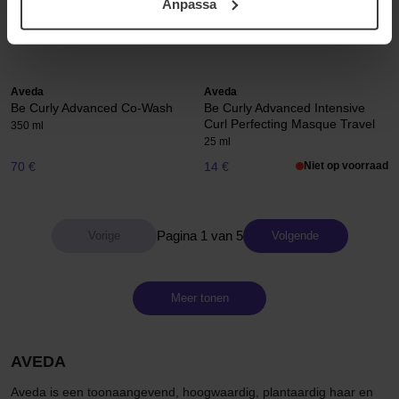
Anpassa
samt vår Integritetspolicy.
150 ml
300 ml
36 €
42 €
Niet op voorraad
Aveda
Aveda
Be Curly Advanced Co-Wash
Be Curly Advanced Intensive
Curl Perfecting Masque Travel
350 ml
25 ml
70 €
14 €
Niet op voorraad
Pagina 1 van 5
Volgende
Meer tonen
AVEDA
Aveda is een toonaangevend, hoogwaardig, plantaardig haar en