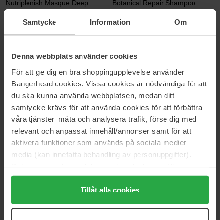
Nutriplenish Masque Deep
Botanical Repair Shampoo
Moisture
200 ml
Samtycke
Information
Om
200 ml
56 €
Niet op voorraad
41 €
Niet op voorraad
Denna webbplats använder cookies
Aveda
Aveda
För att ge dig en bra shoppingupplevelse använder
Invati Ultra Advanced System
Scalp Solutions Balancing
Set Rich
Shampoo
Bangerhead cookies. Vissa cookies är nödvändiga för att
Invati Ultra Advanced System Set Rich
200 ml
du ska kunna använda webbplatsen, medan ditt
159 €
Niet op voorraad
35 €
Niet op voorraad
samtycke krävs för att använda cookies för att förbättra
våra tjänster, mäta och analysera trafik, förse dig med
relevant och anpassat innehåll/annonser samt för att
Aveda
Aveda
aktivera funktioner som används på sociala medier
Be Curly Advanced Shampoo
Botanical Repair Leave In
media (kan innefatta behandling av personuppgifter).
Treatment
250 ml
100 ml
Data som samlas in delas med cookieleverantören.
Genom att trycka på "Tillåt alla cookies" accepterar du
41 €
Niet op voorraad
44 €
Niet op voorraad
alla cookies, medan du under "Detaljer" kan anpassa
Tillåt alla cookies
användningen av cookies. Du kan när som helst återkalla
Aveda
Aveda
ditt samtycke. För mer information se vår Cookie Policy
Abundant Blowout
Air Control Hair Spray