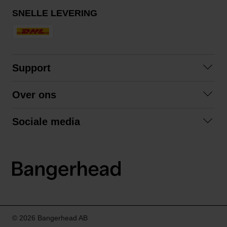
SNELLE LEVERING
Support
Contact opnemen
Over ons
Veelgestelde vragen
Over ons
Algemene voorwaarden
Sociale media
Samenwerken
Retourneren
Facebook
Verzending
Privacybeleid
Instagram
LinkedIn
© 2026 Bangerhead AB