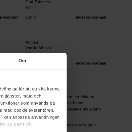
Oud Tobacco
100 ml
op voorraad
149 €
Niet op voorraad
Montale
Vanille Absolu
100 ml
Om
op voorraad
124 €
Niet op voorraad
vändiga för att du ska kunna
a tjänster, mäta och
tale en geïnspireerd door zijn reizen in het Midden-
a funktioner som används på
n langdurige geuren, gecreëerd met de beste
 van het geurenuniversum, dat zowel klassieke als avant-
as med cookieleverantören.
jer" kan anpassa användningen
 Policy samt vår
ale staat voor intensiteit, luxe en passie voor geur.