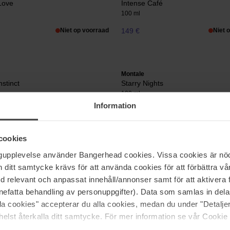
Love
Intense Café
100 ml
Niet op voorraad
149 €
Niet 
Montale
nstinct
Starry Nights
100 ml
Information
Niet op voorraad
161 €
Niet 
cookies
ngupplevelse använder Bangerhead cookies. Vissa cookies är nöd
itt samtycke krävs för att använda cookies för att förbättra vår
erleidt met zijn intense en unieke creaties. Opgericht door Pierre Mon
med relevant och anpassat innehåll/annonser samt för att aktiver
oderne Franse parfumkunst. Montale staat bekend om zijn krachtige e
. De signatuur van het merk ligt in de rijke diversiteit en complexiteit
nefatta behandling av personuppgifter). Data som samlas in del
alla cookies" accepterar du alla cookies, medan du under "Detal
elst återkalla ditt samtycke. För mer information se vår Cookie
 een zintuiglijke ervaring die een onvergetelijke indruk achterlaat. Mont