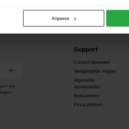
Anpassa
Support
Contact opnemen
Veelgestelde vragen
Algemene
angen? We
voorwaarden
dingen!
Retourneren
Privacybeleid