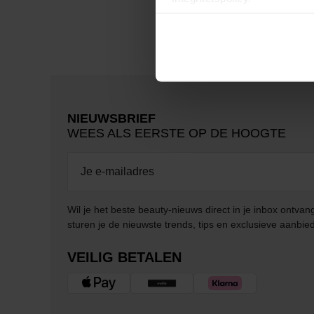
NIEUWSBRIEF
WEES ALS EERSTE OP DE HOOGTE
Wil je het beste beauty-nieuws direct in je inbox ontv
sturen je de nieuwste trends, tips en exclusieve aanbie
VEILIG BETALEN