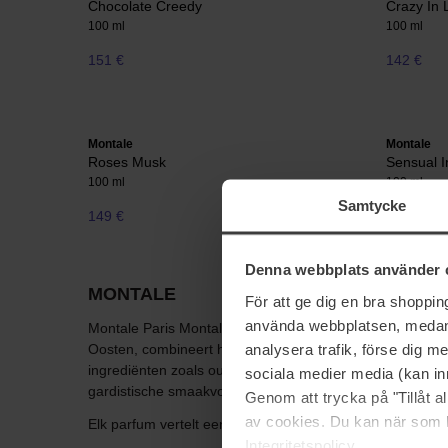
Chocolate Creedy
Crazy In 
100 ml
100 ml
151 €
142 €
Montale
Montale
Roses Musk
Sensual I
100 ml
100 ml
Samtycke
149 €
Niet op voorraad
161 €
Denna webbplats använder 
MONTALE
För att ge dig en bra shoppi
använda webbplatsen, medan d
Montale Paris Montale is een luxe Frans parfummerk dat v
analysera trafik, förse dig 
Oosten, combineert het merk oriëntaalse aroma's met m
ingrediënten zoals oud, roos, vanille en exotische kruiden
sociala medier media (kan in
gardistische smaakvoorkeuren aanspreekt.
Genom att trycka på "Tillåt 
av cookies. Du kan när som h
Elk parfum vertelt een verhaal en verandert een moment in
Integritetspolicy.