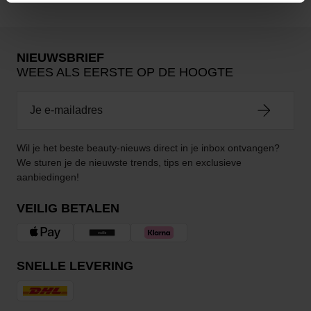
NIEUWSBRIEF
WEES ALS EERSTE OP DE HOOGTE
Wil je het beste beauty-nieuws direct in je inbox ontvangen?
We sturen je de nieuwste trends, tips en exclusieve
aanbiedingen!
VEILIG BETALEN
SNELLE LEVERING