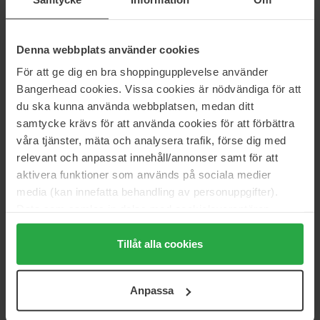
Hyggee
Hyggee
Denna webbplats använder cookies
Soft Reset Green Cleansing
Relief Chamomile Mist
Foam
100 ml
För att ge dig en bra shoppingupplevelse använder
150 ml
Bangerhead cookies. Vissa cookies är nödvändiga för att
27 €
32 €
du ska kunna använda webbplatsen, medan ditt
samtycke krävs för att använda cookies för att förbättra
våra tjänster, mäta och analysera trafik, förse dig med
Hyggee
Hyggee
relevant och anpassat innehåll/annonser samt för att
All-In-One Care Cleansing Foam
All-In-One Cream
150ml
80ml
aktivera funktioner som används på sociala medier
media (kan innefatta behandling av personuppgifter).
26 €
46 €
Data som samlas in delas med cookieleverantören.
Genom att trycka på "Tillåt alla cookies" accepterar du
Hyggee
Hyggee
alla cookies, medan du under "Detaljer" kan anpassa
Tillåt alla cookies
All-In-One Eseence
All-In-One Mist
användningen av cookies. Du kan när som helst återkalla
110ml
100ml
ditt samtycke. För mer information se vår Cookie Policy
41 €
28 €
Anpassa
samt vår Integritetspolicy.