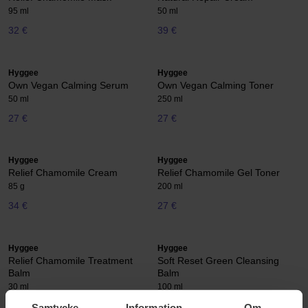
95 ml
50 ml
32 €
39 €
Hyggee
Hyggee
Own Vegan Calming Serum
Own Vegan Calming Toner
50 ml
250 ml
27 €
27 €
Hyggee
Hyggee
Relief Chamomile Cream
Relief Chamomile Gel Toner
85 g
200 ml
34 €
27 €
Hyggee
Hyggee
Relief Chamomile Treatment
Soft Reset Green Cleansing
Balm
Balm
30 ml
100 ml
27 €
36 €
Samtycke
Information
Om