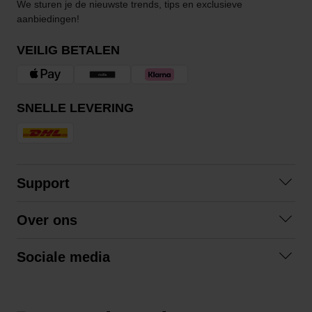
We sturen je de nieuwste trends, tips en exclusieve
aanbiedingen!
VEILIG BETALEN
SNELLE LEVERING
Support
Contact opnemen
Over ons
Veelgestelde vragen
Over ons
Algemene voorwaarden
Sociale media
Samenwerken
Retourneren
Facebook
Verzending
Privacybeleid
Instagram