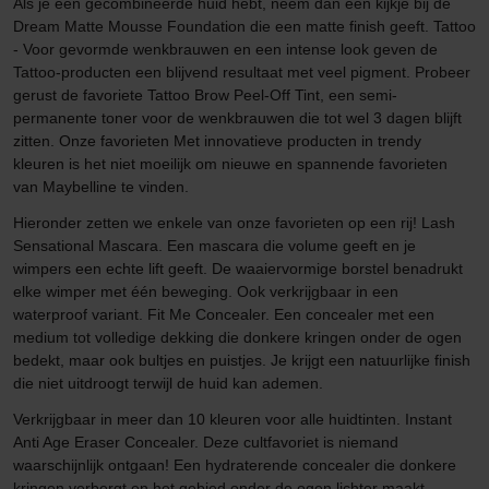
Als je een gecombineerde huid hebt, neem dan een kijkje bij de
Dream Matte Mousse Foundation die een matte finish geeft. Tattoo
- Voor gevormde wenkbrauwen en een intense look geven de
Tattoo-producten een blijvend resultaat met veel pigment. Probeer
gerust de favoriete Tattoo Brow Peel-Off Tint, een semi-
permanente toner voor de wenkbrauwen die tot wel 3 dagen blijft
zitten. Onze favorieten Met innovatieve producten in trendy
kleuren is het niet moeilijk om nieuwe en spannende favorieten
van Maybelline te vinden.
Hieronder zetten we enkele van onze favorieten op een rij! Lash
Sensational Mascara. Een mascara die volume geeft en je
wimpers een echte lift geeft. De waaiervormige borstel benadrukt
elke wimper met één beweging. Ook verkrijgbaar in een
waterproof variant. Fit Me Concealer. Een concealer met een
medium tot volledige dekking die donkere kringen onder de ogen
bedekt, maar ook bultjes en puistjes. Je krijgt een natuurlijke finish
die niet uitdroogt terwijl de huid kan ademen.
Verkrijgbaar in meer dan 10 kleuren voor alle huidtinten. Instant
Anti Age Eraser Concealer. Deze cultfavoriet is niemand
waarschijnlijk ontgaan! Een hydraterende concealer die donkere
kringen verbergt en het gebied onder de ogen lichter maakt.