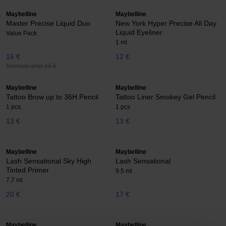
Maybelline
Maybelline
Master Precise Liquid Duo
New York Hyper Precise All Day
Liquid Eyeliner
Value Pack
1 ml
16 €
12 €
Normale prijs 18 €
Maybelline
Maybelline
Tattoo Brow up to 36H Pencil
Tattoo Liner Smokey Gel Pencil
1 pcs
1 pcs
13 €
13 €
Maybelline
Maybelline
Lash Sensational Sky High
Lash Sensational
Tinted Primer
9.5 ml
7,7 ml
20 €
17 €
Maybelline
Maybelline