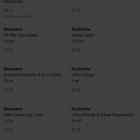
Value Pack
26 €
13 €
Normale prijs 29 €
Maybelline
Maybelline
Fit Me Concealer
Great Lash
6.8 ml
12,5 ml
13 €
13 €
Maybelline
Maybelline
Instant Perfector 4-in-1 Glow
Lifter Gloss
20 ml
5 ml
17 €
14 €
Maybelline
Maybelline
Lifter Liner Lip Liner
Lifter Plump & Glow Foundation
1,2 g
30 ml
13 €
17 €