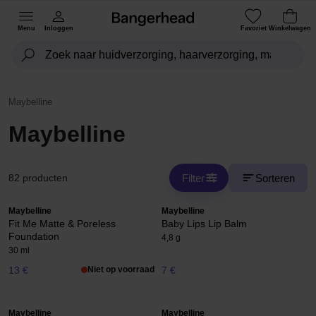
Menu
Inloggen
Favoriet
Winkelwagen
Maybelline
Maybelline
Filter
Sorteren
82 producten
Maybelline
Maybelline
Fit Me Matte & Poreless
Baby Lips Lip Balm
Foundation
4,8 g
30 ml
13 €
Niet op voorraad
7 €
Maybelline
Maybelline