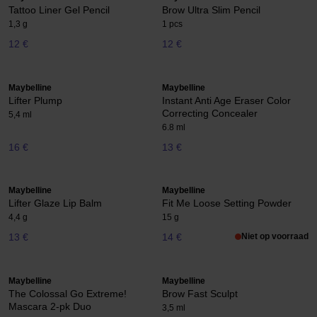
Tattoo Liner Gel Pencil
Brow Ultra Slim Pencil
1,3 g
1 pcs
12 €
12 €
Maybelline
Maybelline
Lifter Plump
Instant Anti Age Eraser Color
Correcting Concealer
5,4 ml
6.8 ml
16 €
13 €
Maybelline
Maybelline
Lifter Glaze Lip Balm
Fit Me Loose Setting Powder
4,4 g
15 g
13 €
14 €
Niet op voorraad
Maybelline
Maybelline
The Colossal Go Extreme!
Brow Fast Sculpt
Mascara 2-pk Duo
3,5 ml