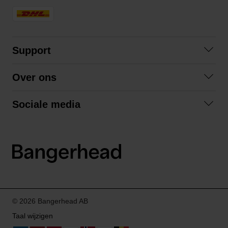
Support
Contact opnemen
Over ons
Veelgestelde vragen
Over ons
Algemene voorwaarden
Sociale media
Samenwerken
Retourneren
Facebook
Verzending
Privacybeleid
Instagram
LinkedIn
© 2026 Bangerhead AB
Taal wijzigen