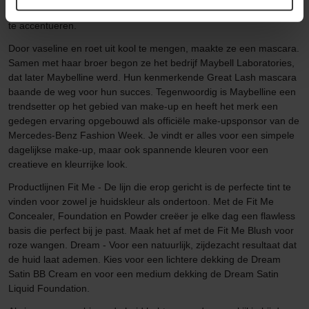
genaamd Mabel Williams op zoek naar een manier om haar ogen
te accentueren.
Door vaseline en roet uit kool te mengen, maakte ze een mascara.
Samen met haar broer begon ze het bedrijf Maybell Laboratories,
dat later Maybelline werd. Hun kenmerkende Great Lash mascara
baande de weg voor hun succes. Tegenwoordig is Maybelline een
trendsetter op het gebied van make-up en heeft het merk een
gedegen ervaring opgebouwd als officiële make-upsponsor van de
Mercedes-Benz Fashion Week. Je vindt er alles voor een simpele
dagelijkse make-up, maar ook spannende kleuren voor een
creatieve en kleurrijke look.
Productlijnen Fit Me - De lijn die erop gericht is de perfecte tint te
vinden voor zowel je huidskleur als ondertoon. Met de Fit Me
Concealer, Foundation en Powder creëer je elke dag een flawless
basis die perfect bij je past. Maak het af met de Fit Me Blush voor
roze wangen. Dream - Voor een natuurlijk, zijdezacht resultaat dat
de huid laat ademen. Kies voor een lichtere dekking de Dream
Satin BB Cream en voor een medium dekking de Dream Satin
Liquid Foundation.