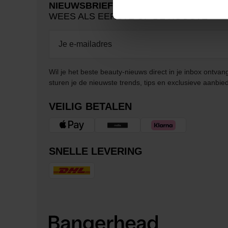
NIEUWSBRIEF
WEES ALS EERSTE OP DE HOOGTE
Wil je het beste beauty-nieuws direct in je inbox ontv
sturen je de nieuwste trends, tips en exclusieve aanbie
VEILIG BETALEN
SNELLE LEVERING