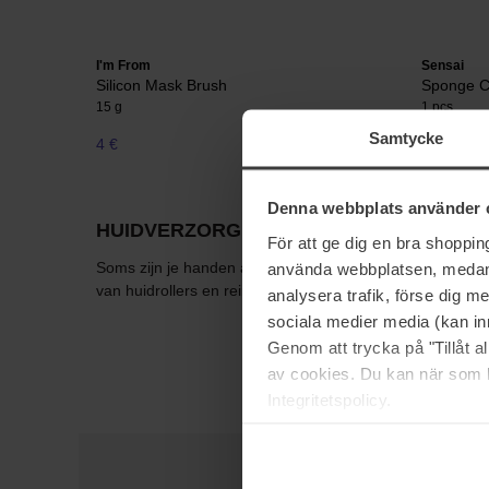
I'm From
Sensai
Silicon Mask Brush
Sponge C
15 g
1 pcs
Samtycke
4 €
15 €
Denna webbplats använder 
HUIDVERZORGINGSTOOLS
För att ge dig en bra shoppi
Soms zijn je handen alleen niet genoeg, maar gelukkig zij
använda webbplatsen, medan d
van huidrollers en reinigingsborstels krijg je schone po
analysera trafik, förse dig 
sociala medier media (kan in
Genom att trycka på "Tillåt 
av cookies. Du kan när som h
Integritetspolicy.