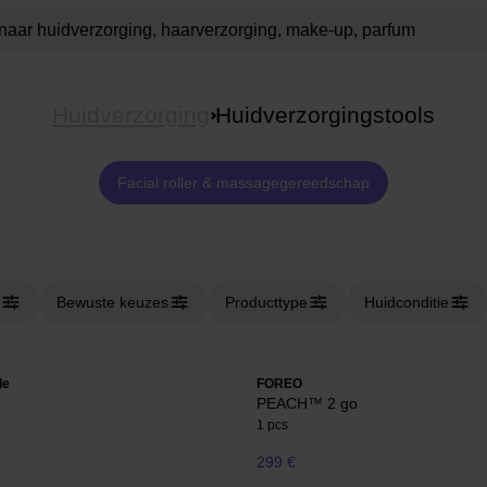
Huidverzorging
Huidverzorgingstools
Facial roller & massagegereedschap
Bewuste keuzes
Producttype
Huidconditie
le
FOREO
PEACH™ 2 go
1 pcs
299 €