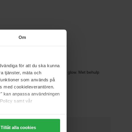
Om
vändiga för att du ska kunna
evendige uitstraling met fantastische glow. Met behulp
a tjänster, mäta och
 behandelingen.
a funktioner som används på
as med cookieleverantören.
jer" kan anpassa användningen
 Policy samt vår
Tillåt alla cookies