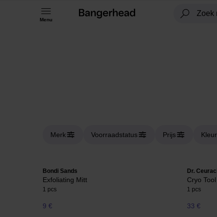
Menu
Merk
Voorraadstatus
Prijs
Kleur
Bondi Sands
Dr. Ceurac
Exfoliating Mitt
Cryo Tool
1 pcs
1 pcs
9 €
33 €