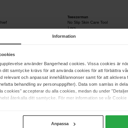
Tweezerman
hief
No Slip Skin Care Tool
1 pcs
Information
19 €
cookies
ngupplevelse använder Bangerhead cookies. Vissa cookies är nöd
n er reinigingstools die je kunt gebruiken voor een fris gevoel en een l
itt samtycke krävs för att använda cookies för att förbättra vår
riën en een mooie glow. Bovendien vergroten ze het effect van volgende
med relevant och anpassat innehåll/annonser samt för att aktiver
nefatta behandling av personuppgifter). Data som samlas in del
alla cookies" accepterar du alla cookies, medan du under "Detal
elst återkalla ditt samtycke. För mer information se vår Cookie
Anpassa