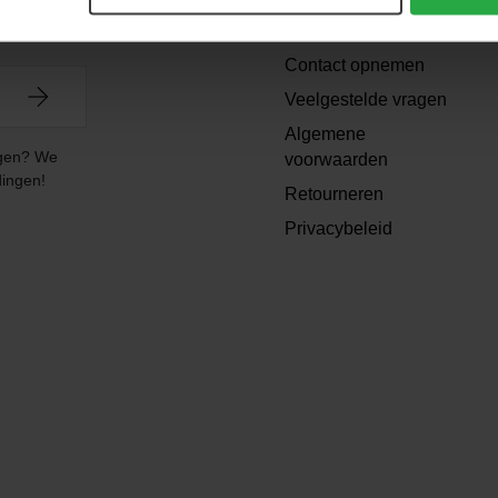
Support
Contact opnemen
Veelgestelde vragen
Algemene
angen? We
voorwaarden
dingen!
Retourneren
Privacybeleid