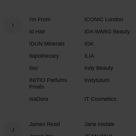
I'm From
ICONIC London
I
Id Hair
IDA WARG Beauty
IDUN Minerals
IGK
Ilapothecary
ILIA
Ilso
Indy Beauty
INITIO Parfums
Instytutum
Privés
IsaDora
IT Cosmetics
James Read
Jane Iredale
J