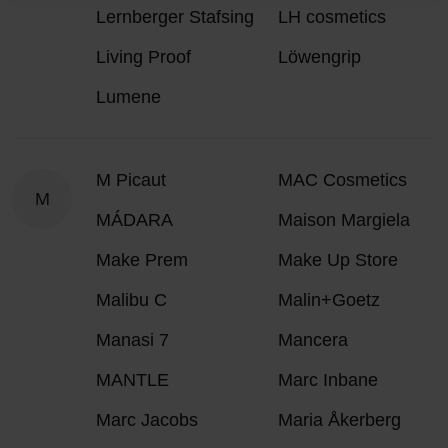
Lernberger Stafsing
LH cosmetics
Living Proof
Löwengrip
Lumene
M Picaut
MAC Cosmetics
M
MÁDARA
Maison Margiela
Make Prem
Make Up Store
Malibu C
Malin+Goetz
Manasi 7
Mancera
MANTLE
Marc Inbane
Marc Jacobs
Maria Åkerberg