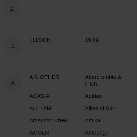
Z
111SKIN
19 69
1
A.N OTHER
Abercrombie &
A
Fitch
ACASIA
Adidas
ALL I AM
Allies of Skin
American Crew
Amika
AMOLN
Amouage