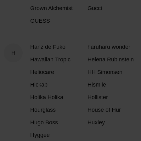
Grown Alchemist
Gucci
GUESS
Hanz de Fuko
haruharu wonder
H
Hawaiian Tropic
Helena Rubinstein
Heliocare
HH Simonsen
Hickap
Hismile
Holika Holika
Hollister
Hourglass
House of Hur
Hugo Boss
Huxley
Hyggee