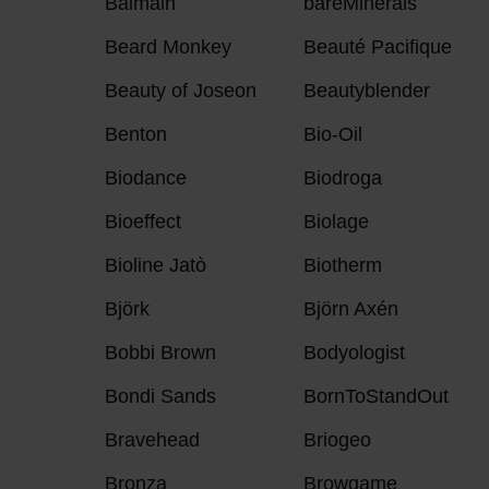
Balmain
bareMinerals
Beard Monkey
Beauté Pacifique
Beauty of Joseon
Beautyblender
Benton
Bio-Oil
Biodance
Biodroga
Bioeffect
Biolage
Bioline Jatò
Biotherm
Björk
Björn Axén
Bobbi Brown
Bodyologist
Bondi Sands
BornToStandOut
Bravehead
Briogeo
Bronza
Browgame