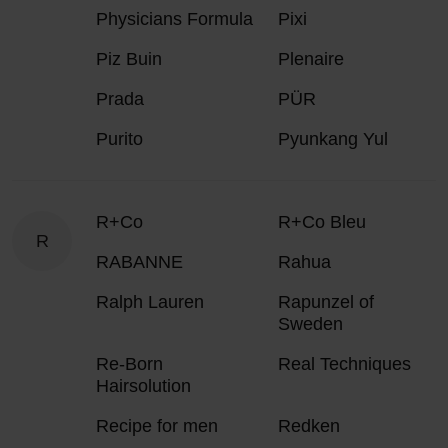
Physicians Formula
Pixi
Piz Buin
Plenaire
Prada
PÜR
Purito
Pyunkang Yul
R+Co
R+Co Bleu
R
RABANNE
Rahua
Ralph Lauren
Rapunzel of
Sweden
Re-Born
Real Techniques
Hairsolution
Recipe for men
Redken