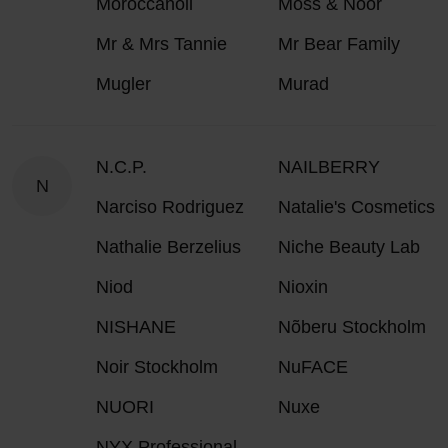
Moroccanoil
Moss & Noor
Mr & Mrs Tannie
Mr Bear Family
Mugler
Murad
N.C.P.
NAILBERRY
N
Narciso Rodriguez
Natalie's Cosmetics
Nathalie Berzelius
Niche Beauty Lab
Niod
Nioxin
NISHANE
Nõberu Stockholm
Noir Stockholm
NuFACE
NUORI
Nuxe
NYX Professional