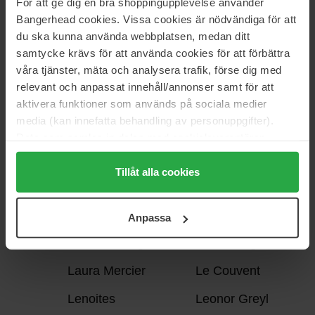
För att ge dig en bra shoppingupplevelse använder
KORRES
Bangerhead cookies. Vissa cookies är nödvändiga för att
du ska kunna använda webbplatsen, medan ditt
samtycke krävs för att använda cookies för att förbättra
våra tjänster, mäta och analysera trafik, förse dig med
L:a Bruket
L'ANZA
L
relevant och anpassat innehåll/annonser samt för att
L'Occitane en
L'Oréal Paris
aktivera funktioner som används på sociala medier
Provence
media (kan innefatta behandling av personuppgifter).
Data som samlas in delas med cookieleverantören.
L'Oréal
La Mer
Genom att trycka på "Tillåt alla cookies" accepterar du
Professionnel
alla cookies, medan du under "Detaljer" kan anpassa
Tillåt alla cookies
La'dor
Lancer
användningen av cookies. Du kan när som helst återkalla
ditt samtycke. För mer information se vår Cookie Policy
Lancôme
LAOUTA
Anpassa
samt vår Integritetspolicy.
Larsson Lange
Laura Biagiotti
Laura Mercier
Le Couvent
Lenoites
Leonor Greyl