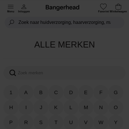
Menu
Inloggen
Favoriet
Winkelwagen
ALLE MERKEN
1
A
B
C
D
E
F
G
H
I
J
K
L
M
N
O
P
R
S
T
U
V
W
Y