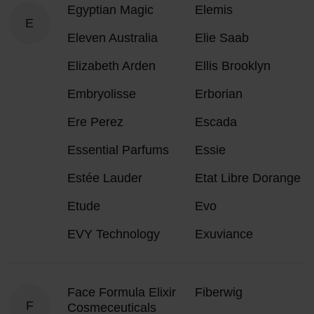
Egyptian Magic
Elemis
E
Eleven Australia
Elie Saab
Elizabeth Arden
Ellis Brooklyn
Embryolisse
Erborian
Ere Perez
Escada
Essential Parfums
Essie
Estée Lauder
Etat Libre Dorange
Etude
Evo
EVY Technology
Exuviance
Face Formula Elixir
Fiberwig
F
Cosmeceuticals