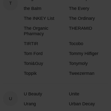
T
the Balm
The Every
The INKEY List
The Ordinary
The Organic
THERAMID
Pharmacy
TIRTIR
Tocobo
Tom Ford
Tommy Hilfiger
Toni&Guy
Tonymoly
Toppik
Tweezerman
U Beauty
Unite
U
Urang
Urban Decay