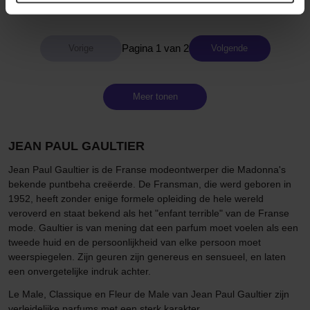
Normale prijs 249 €
Pagina 1 van 2
Volgende
Meer tonen
JEAN PAUL GAULTIER
Jean Paul Gaultier is de Franse modeontwerper die Madonna's
bekende puntbeha creëerde. De Fransman, die werd geboren in
1952, heeft zonder enige formele opleiding de hele wereld
veroverd en staat bekend als het "enfant terrible" van de Franse
mode. Gaultier is van mening dat een parfum moet voelen als een
tweede huid en de persoonlijkheid van elke persoon moet
weerspiegelen. Zijn geuren zijn genereus en sensueel, en laten
een onvergetelijke indruk achter.
Le Male, Classique en Fleur de Male van Jean Paul Gaultier zijn
verleidelijke parfums met een sterk karakter.