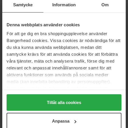
Le Male Elixir Absolu
Classique Collector Xmas
Samtycke
Information
Om
Parfum
75 ml
100 ml
127 €
155 €
Denna webbplats använder cookies
För att ge dig en bra shoppingupplevelse använder
JEAN PAUL GAULTIER
JEAN PAUL GAULTIER
Classique
Le Beau
Bangerhead cookies. Vissa cookies är nödvändiga för att
100 ml
125 ml
du ska kunna använda webbplatsen, medan ditt
142 €
Niet op voorraad
137 €
Niet op voorraad
samtycke krävs för att använda cookies för att förbättra
våra tjänster, mäta och analysera trafik, förse dig med
relevant och anpassat innehåll/annonser samt för att
JEAN PAUL GAULTIER
JEAN PAUL GAULTIER
aktivera funktioner som används på sociala medier
Le Beau Le
Classique
media (kan innefatta behandling av personuppgifter).
Parfum
125 ml
200 ml
Data som samlas in delas med cookieleverantören.
158 €
Niet op voorraad
57 €
Genom att trycka på "Tillåt alla cookies" accepterar du
alla cookies, medan du under "Detaljer" kan anpassa
Tillåt alla cookies
JEAN PAUL GAULTIER
JEAN PAUL GAULTIER
användningen av cookies. Du kan när som helst återkalla
Gaultier Divine Elixir Refill
Le Beau
ditt samtycke. För mer information se vår Cookie Policy
200 ml
125 ml
Anpassa
samt vår Integritetspolicy.
187 €
131 €