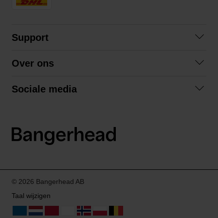
Support
Contact opnemen
Over ons
Veelgestelde vragen
Over ons
Algemene voorwaarden
Sociale media
Samenwerken
Retourneren
Facebook
Verzending
Privacybeleid
Instagram
LinkedIn
© 2026 Bangerhead AB
Taal wijzigen