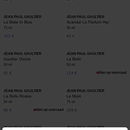
JEAN PAUL GAULTIER
JEAN PAUL GAULTIER
Le Male In Blue
Scandal Le Parfum Her
75 ml
30 ml
102 €
89 €
JEAN PAUL GAULTIER
JEAN PAUL GAULTIER
Gaultier Divine
La Belle
30 ml
50 ml
91 €
114 €
Niet op voorraad
JEAN PAUL GAULTIER
JEAN PAUL GAULTIER
La Belle Rosea
Le Male
30 ml
75 ml
85 €
Niet op voorraad
109 €
JEAN PAUL GAULTIER
JEAN PAUL GAULTIER