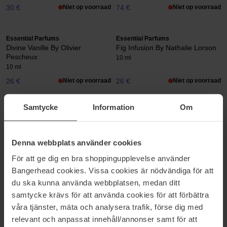
30 €
Niet op voorraad
74 €
Niet op voorraad
Essential Parfums
Essential Parfums
Divine Vanille By Olivier
Fig Infusion By Nathalie Lorson
Pescheux
10 ml
10 ml
26 €
Niet op voorraad
26 €
Niet op voorraad
Samtycke
Information
Om
Essential Parfums
Essential Parfums
Neroli Botanica By Anne Flipo
Nice Bergamot By Antione
Maisondieu Extrait
100 ml
30 ml
Denna webbplats använder cookies
99 €
Niet op voorraad
141 €
Niet op voorraad
För att ge dig en bra shoppingupplevelse använder
Bangerhead cookies. Vissa cookies är nödvändiga för att
du ska kunna använda webbplatsen, medan ditt
Essential Parfums
Essential Parfums
samtycke krävs för att använda cookies för att förbättra
Nice Bergamote By Antoine
Orange X Santal By Nathalie
Maisondieu
Gracia Cetto
våra tjänster, mäta och analysera trafik, förse dig med
10 ml
10 ml
relevant och anpassat innehåll/annonser samt för att