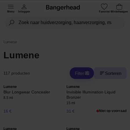
Menu
Inloggen
Favoriet
Winkelwagen
Lumene
Lumene
Filter
Sorteren
117 producten
Lumene
Lumene
Blur Longwear Concealer
Invisible Illumination Liquid
Bronzer
8.5 ml
15 ml
16 €
31 €
Niet op voorraad
Lumene
Lumene