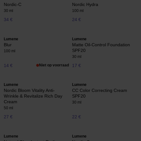
Nordic-C
Nordic Hydra
30 ml
100 ml
34 €
24 €
Lumene
Lumene
Blur
Matte Oil-Control Foundation
SPF20
100 ml
30 ml
14 €
Niet op voorraad
17 €
Lumene
Lumene
Nordic Bloom Vitality Anti-
CC Color Correcting Cream
Wrinkle & Revitalize Rich Day
SPF20
Cream
30 ml
50 ml
27 €
22 €
Lumene
Lumene