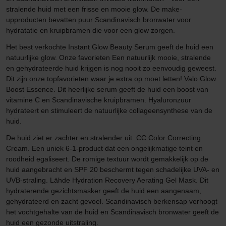
stralende huid met een frisse en mooie glow. De make-
upproducten bevatten puur Scandinavisch bronwater voor
hydratatie en kruipbramen die voor een glow zorgen.
Het best verkochte Instant Glow Beauty Serum geeft de huid een
natuurlijke glow. Onze favorieten Een natuurlijk mooie, stralende
en gehydrateerde huid krijgen is nog nooit zo eenvoudig geweest.
Dit zijn onze topfavorieten waar je extra op moet letten! Valo Glow
Boost Essence. Dit heerlijke serum geeft de huid een boost van
vitamine C en Scandinavische kruipbramen. Hyaluronzuur
hydrateert en stimuleert de natuurlijke collageensynthese van de
huid.
De huid ziet er zachter en stralender uit. CC Color Correcting
Cream. Een uniek 6-1-product dat een ongelijkmatige teint en
roodheid egaliseert. De romige textuur wordt gemakkelijk op de
huid aangebracht en SPF 20 beschermt tegen schadelijke UVA- en
UVB-straling. Lähde Hydration Recovery Aerating Gel Mask. Dit
hydraterende gezichtsmasker geeft de huid een aangenaam,
gehydrateerd en zacht gevoel. Scandinavisch berkensap verhoogt
het vochtgehalte van de huid en Scandinavisch bronwater geeft de
huid een gezonde uitstraling.