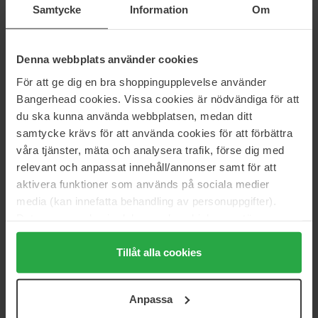
Samtycke
Information
Om
29 €
16 €
Denna webbplats använder cookies
Lumene
Lumene
Brow Care Fixing Gel
Brow Care Shaping Wax
För att ge dig en bra shoppingupplevelse använder
5 ml
5 ml
Bangerhead cookies. Vissa cookies är nödvändiga för att
10 €
10 €
du ska kunna använda webbplatsen, medan ditt
samtycke krävs för att använda cookies för att förbättra
våra tjänster, mäta och analysera trafik, förse dig med
Pagina 1 van 5
Volgende
relevant och anpassat innehåll/annonser samt för att
aktivera funktioner som används på sociala medier
media (kan innefatta behandling av personuppgifter).
Meer tonen
Data som samlas in delas med cookieleverantören.
Genom att trycka på "Tillåt alla cookies" accepterar du
alla cookies, medan du under "Detaljer" kan anpassa
Tillåt alla cookies
LUMENE
användningen av cookies. Du kan när som helst återkalla
ditt samtycke. För mer information se vår Cookie Policy
Lumene Met producten die zijn geïnspireerd door de Finse natuur,
Anpassa
samt vår Integritetspolicy.
heeft Lumene een groot assortiment met huidverzorging, make-up