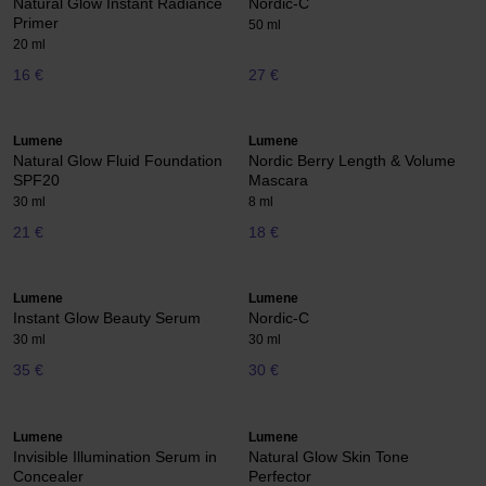
Natural Glow Instant Radiance
Nordic-C
Primer
50 ml
20 ml
16 €
27 €
Lumene
Lumene
Natural Glow Fluid Foundation
Nordic Berry Length & Volume
SPF20
Mascara
30 ml
8 ml
21 €
18 €
Lumene
Lumene
Instant Glow Beauty Serum
Nordic-C
30 ml
30 ml
35 €
30 €
Lumene
Lumene
Invisible Illumination Serum in
Natural Glow Skin Tone
Concealer
Perfector