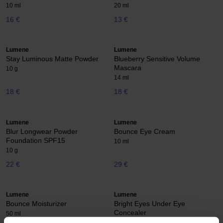
10 ml
20 ml
16 €
13 €
Lumene
Lumene
Stay Luminous Matte Powder
Blueberry Sensitive Volume
Mascara
10 g
14 ml
18 €
18 €
Lumene
Lumene
Blur Longwear Powder
Bounce Eye Cream
Foundation SPF15
10 ml
10 g
22 €
29 €
Lumene
Lumene
Bounce Moisturizer
Bright Eyes Under Eye
Concealer
50 ml
5 ml