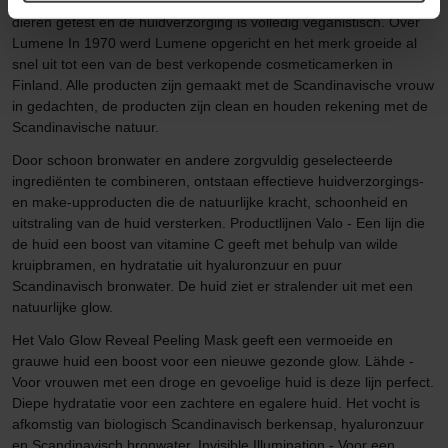
en lichaamsverzorging gecreëerd. De producten worden niet op
dieren getest en de huidverzorging is volledig veganistisch. Over
Lumene In 1970 werd Lumene opgericht en het merk groeide al
snel uit tot een van de best verkopende cosmeticamerken in
Finland. Alle producten zijn gemaakt met de Scandinavische vrouw
in gedachten, de producten zijn clean en houden rekening met de
Scandinavische natuur.
Door schoon bronwater en andere zorgvuldig geselecteerde
ingrediënten te combineren, ontstaan effectieve huidverzorgings-
en make-upproducten die de natuurlijke kracht, schoonheid en
uitstraling van de huid versterken. Productlijnen Valo - Een lijn die
de huid een boost van vitamine C geeft met behulp van wilde
kruipbramen, en hydratatie uit hyaluronzuur en puur
Scandinavisch bronwater. De huid ziet er stralender uit met een
natuurlijke glow.
Het Valo Glow Reveal Peeling Mask geeft een vermoeide en
grauwe huid een boost voor een nieuwe gezonde glow. Lähde -
Voor vrouwen met een droge en gevoelige huid is deze lijn perfect.
Diepe hydratatie voor een zachtere en egalere huid. Het vocht is
afkomstig van biologisch Scandinavisch berkensap, hyaluronzuur
en Scandinavisch bronwater. Invisible Illumination - Voor een