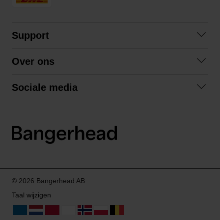
Support
Contact opnemen
Over ons
Veelgestelde vragen
Over ons
Algemene voorwaarden
Sociale media
Samenwerken
Retourneren
Facebook
Verzending
Privacybeleid
Instagram
LinkedIn
© 2026 Bangerhead AB
Taal wijzigen