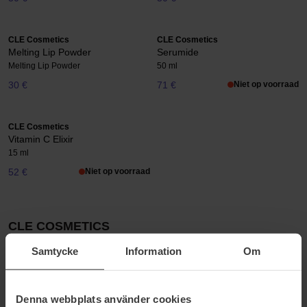
CLE Cosmetics
CLE Cosmetics
Melting Lip Powder
Serumide
Melting Lip Powder
50 ml
30 €
71 €
Niet op voorraad
CLE Cosmetics
Vitamin C Elixir
15 ml
52 €
Niet op voorraad
CLE COSMETICS
CLE Cosmetics är ett cruelty-free och helt veganskt varumärke
Samtycke
Information
Om
som erbjuder en rad produkter för att omfamna ditt naturliga jag.
Med CLE CCC Cream får du en produkt som kombinerar hudvård
och make-up för att framhäva din inre skönhet. Medan den ger
Denna webbplats använder cookies
täckning och jämnar ut hudtonen är den också utformad för att