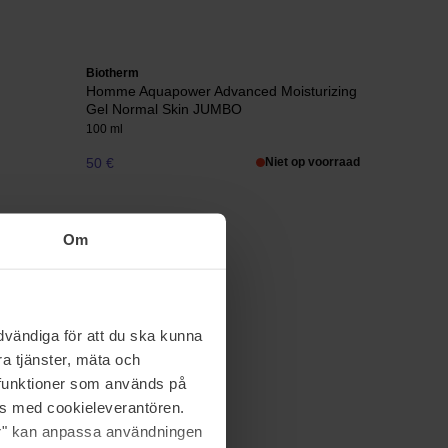
Biotherm
Homme Aquapower Advanced Moisturizing
Gel Normal Skin JUMBO
100 ml
50 €
Niet op voorraad
Om
Biotherm
Deo Pure
40 ml
op voorraad
25 €
vändiga för att du ska kunna
a tjänster, mäta och
a funktioner som används på
as med cookieleverantören.
jer" kan anpassa användningen