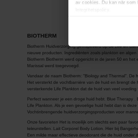
av cookies. Du kan när som h
Integritetspolicy.
BIOTHERM
Biotherm Huidverzorging geïnspireerd op de zee en dien
nieuwe producten. Ingrediënten zoals plankton en algen 
Biotherm Biotherm werd opgericht in de jaren 50 en het
Marissal werd toegevoegd.
Vandaar de naam Biotherm: "Biology and Thermal". De hu
Het versterkt de vochtbarrière van de huid en brengt de 
versterkende Life Plankton dat de huid van veel voeding 
Perfect wanneer je een droge huid hebt. Blue Therapy . 
Life Plankton. Als je een gevoelige huid hebt dan is deze 
Vochtinbrengende huidverzorgingsproducten voor mannen d
Onze favorieten Het is moeilijk om slechts een paar favor
teleurstellen. Lait Corporel Body Lotion. Hier bij Bangerh
Een milde maar effectieve deodorant die de huid onder d