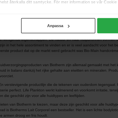
elst återkalla ditt samtycke. För mer information se vår Cookie
Meer tonen
Anpassa
s reinigende eigenschappen. De natuur en haar hulpbronnen vormen ee
zijn in het hele assortiment te vinden en er is veel aandacht voor h
 eerste product dat op de markt werd gebracht was Bio-Main handcrème
idverzorgingsproducten van Biotherm zijn allemaal gemaakt met het in
huid in balans dankzij het rijke gehalte aan eiwitten en mineralen. Pr
voorziet.
En verstevigende productlijn die de tekenen van ouderdom tegengaat. Pi
serie perfect. Life Plankton werkt kalmerend en voorkomt irritatie, terw
ie geschikt zijn voor alle huidtypes en leeftijden.
ieten van Biotherm te kiezen, maar deze zijn geschikt voor alle huidtype
ead is Biotherms Lait Corporel een bestseller. Het is een lichte bodylot
e armen droog en fris houdt.