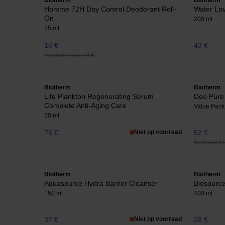
Biotherm
Biotherm
Homme 72H Day Control Deodorant Roll-
Water Lo
On
200 ml
75 ml
16 €
43 €
Normale prijs 20 €
Biotherm
Biotherm
Life Plankton Regenerating Serum
Deo Pure
Complete Anti-Aging Care
Value Pack
30 ml
75 €
Niet op voorraad
52 €
Normale pri
Biotherm
Biotherm
Aquasource Hydra Barrier Cleanser
Biosource
150 ml
400 ml
37 €
Niet op voorraad
28 €