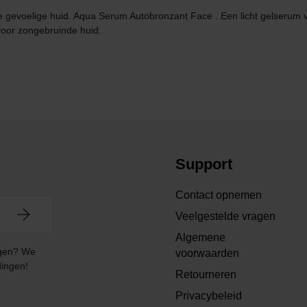
de gevoelige huid. Aqua Serum Autobronzant Face . Een licht gelserum v
 voor zongebruinde huid.
Support
Contact opnemen
Veelgestelde vragen
Algemene
angen? We
voorwaarden
dingen!
Retourneren
Privacybeleid