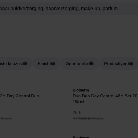
ste keuzes
Finish
Geurfamilie
Producttype
Biotherm
H Day Control Duo
Duo Deo Day Control 48H Set 20
150 ml
25 €
js 35 €
Normale prijs 32 €