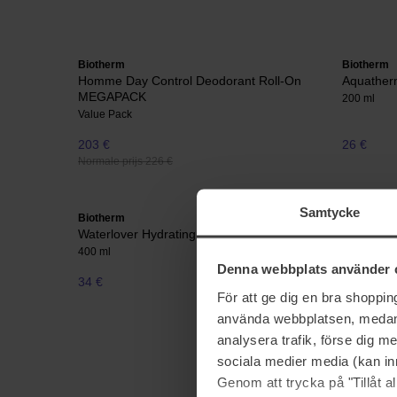
Biotherm
Biotherm
Homme Day Control Deodorant Roll-On
Aquather
MEGAPACK
200 ml
Value Pack
203 €
26 €
Normale prijs 226 €
Samtycke
Biotherm
Biotherm
Waterlover Hydrating Sun Milk
Pure Duo
400 ml
Value Pack
Denna webbplats använder 
34 €
Niet op voorraad
34 €
För att ge dig en bra shoppi
Normale pri
använda webbplatsen, medan d
analysera trafik, förse dig 
sociala medier media (kan in
Genom att trycka på "Tillåt 