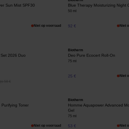
Biotherm
ver Sun Mist SPF30
Blue Therapy Moisturizing Night
50 ml
Niet op voorraad
92 €
Niet 
Biotherm
 Set 2026 Duo
Deo Pure Ecocert Roll-On
75 ml
25 €
Niet 
js 58 €
Biotherm
 Purifying Toner
Homme Aquapower Advanced Moi
Gel
75 ml
Niet op voorraad
53 €
Niet 