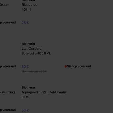
Biotherm
 Cream
Biosource
400 ml
op voorraad
28 €
Biotherm
Lait Corporel
Body Lotion
800.0 ML
op voorraad
30 €
Niet op voorraad
Normale prijs 39 €
Biotherm
sturizing
Aquapower 72H Gel-Cream
50 ml
op voorraad
56 €