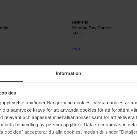
Biotherm
male
Homme Day Control
150 ml
25 €
Information
Biotherm
Eau Berry EDS
10 ml
cookies
9 €
Niet 
ngupplevelse använder Bangerhead cookies. Vissa cookies är nöd
js 38 €
itt samtycke krävs för att använda cookies för att förbättra vår
med relevant och anpassat innehåll/annonser samt för att aktiver
nefatta behandling av personuppgifter). Data som samlas in del
Pagina 1 van 6
Volgende
alla cookies" accepterar du alla cookies, medan du under "Detal