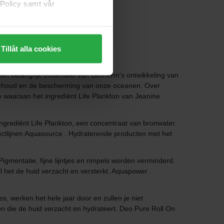
 Policy samt vår
Tillåt alla cookies
n belangrijk onderdeel van Biotherm's ontwikkeling van
et behoud en de bescherming van onze oceanen. Over
 waaraan het ingrediënt Life Plankton van Jeanine
grediënt Life Plankton, een concentraat van bronwater.
oductlijnen Aquasource . Hydraterende producten met het
gmentatie, fijne lijntjes en rimpels worden verminderd.
ijl het de huid verzacht en versterkt. Aquapower .
s, werken het hele jaar door en zullen je niet
ion die de huid verzacht en hydrateert. Deo Pure Roll On .