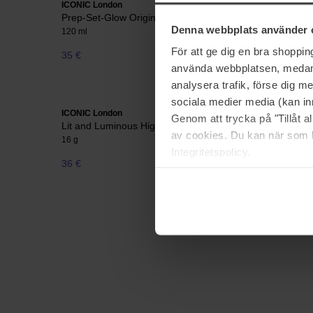
ICONIC London
ICONIC Lo
Prep-Set-Glow Original
Blurring B
Denna webbplats använder 
120 ml
6 g
För att ge dig en bra shoppi
35 €
Niet op voorraad
33 €
använda webbplatsen, medan d
analysera trafik, förse dig 
sociala medier media (kan in
ICONIC London
ICONIC Lo
Genom att trycka på "Tillåt 
Lit and Luminous Highlighter
Lustre Lip
av cookies. Du kan när som h
16 g
6 ml
Integritetspolicy.
36 €
33 €