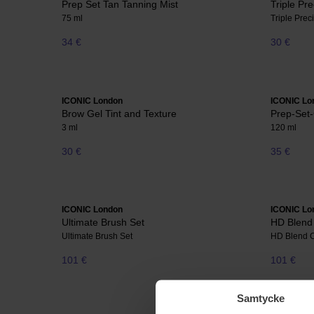
Prep Set Tan Tanning Mist
Triple Pr
75 ml
Triple Prec
34 €
30 €
ICONIC London
ICONIC Lo
Brow Gel Tint and Texture
Prep-Set
3 ml
120 ml
30 €
35 €
ICONIC London
ICONIC Lo
Ultimate Brush Set
HD Blend
Ultimate Brush Set
HD Blend C
101 €
101 €
Samtycke