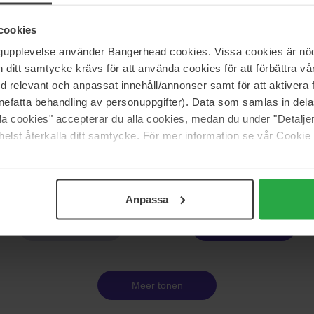
ndon
ICONIC London
lush Stick
Lip Mousse Cloud Kiss Matte
cookies
7 ml
ngupplevelse använder Bangerhead cookies. Vissa cookies är nöd
33 €
itt samtycke krävs för att använda cookies för att förbättra vår
med relevant och anpassat innehåll/annonser samt för att aktiver
nefatta behandling av personuppgifter). Data som samlas in del
ndon
ICONIC London
alla cookies" accepterar du alla cookies, medan du under "Detal
 Oil
Butter Glaze Lip Balm
elst återkalla ditt samtycke. För mer information se vår Cookie
14 g
32 €
Niet 
Anpassa
Pagina 1 van 3
Volgende
Meer tonen