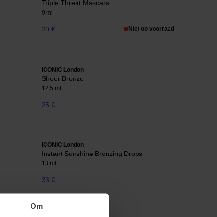
Triple Threat Mascara
9 ml
30 €
Niet op voorraad
ICONIC London
Sheer Bronze
12,5 ml
25 €
ICONIC London
Instant Sunshine Bronzing Drops
13 ml
33 €
Om