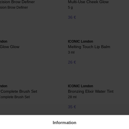
ecision Brow Definer
Multi-Use Cheek Glow
ision Brow Definer
5 g
36 €
ndon
ICONIC London
-Glow Glow
Melting Touch Lip Balm
3 ml
26 €
ndon
ICONIC London
 Complete Brush Set
Bronzing Elixir Water Tint
omplete Brush Set
28 ml
35 €
Information