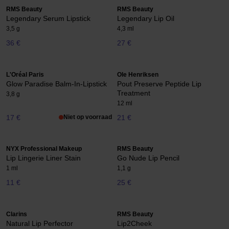
RMS Beauty
RMS Beauty
Legendary Serum Lipstick
Legendary Lip Oil
3,5 g
4,3 ml
36 €
27 €
L'Oréal Paris
Ole Henriksen
Glow Paradise Balm-In-Lipstick
Pout Preserve Peptide Lip
Treatment
3,8 g
12 ml
17 €
Niet op voorraad
21 €
NYX Professional Makeup
RMS Beauty
Lip Lingerie Liner Stain
Go Nude Lip Pencil
1 ml
1,1 g
11 €
25 €
Clarins
RMS Beauty
Natural Lip Perfector
Lip2Cheek