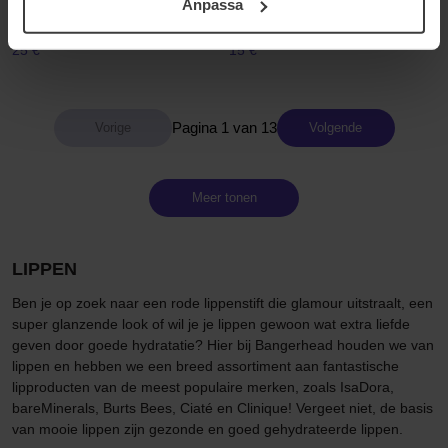
Treatment
Anpassa
10 g
samt vår Integritetspolicy.
10 ml
25 €
15 €
Pagina 1 van 13
Volgende
Meer tonen
LIPPEN
Ben je op zoek naar een rode lippenstift die glamour uitstraalt, een
super glanzende look of wil je je lippen gewoon wat extra liefde
geven door goede hydratatie? Hier bij Bangerhead houden we van
lippen en hebben we een breed assortiment aan fantastische
lipproducten van de meest populaire merken, zoals IsaDora,
bareMinerals, Burts Bees, Ciaté en Clinique! Vergeet niet, de basis
van mooie lippen zijn gezonde en goed gehydrateerde lippen.