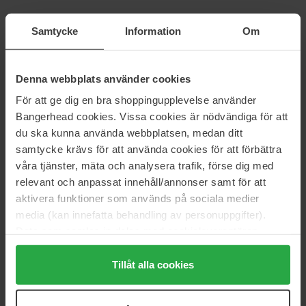
Babor
RMS Beauty
Samtycke
Information
Om
Lip Oil
Tinted Daily Lip Balm
4 ml
3 g
26 €
28 €
Denna webbplats använder cookies
För att ge dig en bra shoppingupplevelse använder
NYX Professional Makeup
NYX Professional Makeup
Bangerhead cookies. Vissa cookies är nödvändiga för att
Slim Lip Pencil
Fat Oil Slick Click
du ska kunna använda webbplatsen, medan ditt
1 g
2 g
samtycke krävs för att använda cookies för att förbättra
8 €
15 €
våra tjänster, mäta och analysera trafik, förse dig med
relevant och anpassat innehåll/annonser samt för att
L'Oréal Paris
Maybelline
aktivera funktioner som används på sociala medier
Hyaluron Lip Stain Serum
Lifter Plump
media (kan innefatta behandling av personuppgifter).
5 ml
5,4 ml
Data som samlas in delas med cookieleverantören.
16 €
16 €
Genom att trycka på "Tillåt alla cookies" accepterar du
alla cookies, medan du under "Detaljer" kan anpassa
Tillåt alla cookies
användningen av cookies. Du kan när som helst återkalla
Clinique
Bondi Sands
Moisture Surge Lip Hydro-Plump
SPF 50+ Lip Balm
ditt samtycke. För mer information se vår Cookie Policy