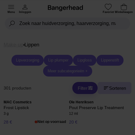
Menu
Inloggen
Favoriet
Winkelwagen
Make-up
Lippen
Lipverzorging
Lip plumper
Lipgloss
Lippenstift
Meer subcategorieën +
Filter
Sorteren
301 producten
MAC Cosmetics
Ole Henriksen
Frost Lipstick
Pout Preserve Lip Treatment
3 g
12 ml
28 €
Niet op voorraad
20 €