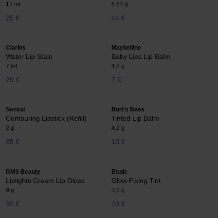
12 ml
5.67 g
25 €
44 €
Clarins
Maybelline
Water Lip Stain
Baby Lips Lip Balm
7 ml
4,8 g
29 €
7 €
Sensai
Burt's Bees
Contouring Lipstick (Refill)
Tinted Lip Balm
2 g
4,2 g
35 €
10 €
RMS Beauty
Etude
Liplights Cream Lip Gloss
Glow Fixing Tint
9 g
3,8 g
30 €
20 €