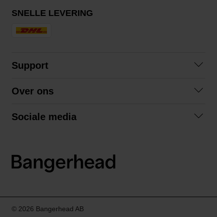
SNELLE LEVERING
Support
Contact opnemen
Over ons
Veelgestelde vragen
Over ons
Algemene voorwaarden
Sociale media
Samenwerken
Retourneren
Facebook
Verzending
Privacybeleid
Instagram
LinkedIn
© 2026 Bangerhead AB