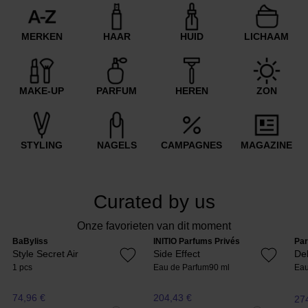
MERKEN
HAAR
HUID
LICHAAM
MAKE-UP
PARFUM
HEREN
ZON
STYLING
NAGELS
CAMPAGNES
MAGAZINE
Curated by us
Onze favorieten van dit moment
BaByliss
INITIO Parfums Privés
Par
Style Secret Air
Side Effect
De
1 pcs
Eau de Parfum
90 ml
Eau
74,96 €
204,43 €
27