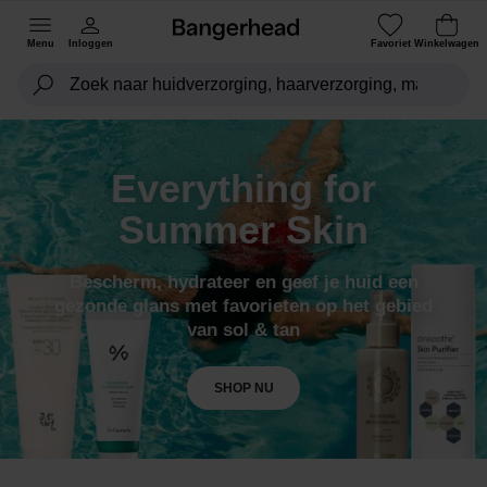
Menu
Inloggen
Favoriet
Winkelwagen
Everything for
Summer Skin
Bescherm, hydrateer en geef je huid een
gezonde glans met favorieten op het gebied
van sol & tan
SHOP NU