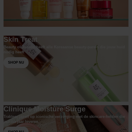
Skin Treat
Beauty of Joseon heeft alle Koreaanse beauty-parels die jouw huid
nodig heeft
SHOP NU
Clinique Moisture Surge
Trakteer jezelf op iconische verzorging met de skincare-helden die
jaar na jaar leveren