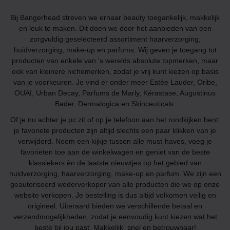
Bij Bangerhead streven we ernaar beauty toegankelijk, makkelijk
en leuk te maken. Dit doen we door het aanbieden van een
zorgvuldig geselecteerd assortiment haarverzorging,
huidverzorging, make-up en parfums. Wij geven je toegang tot
producten van enkele van 's werelds absolute topmerken, maar
ook van kleinere nichemerken, zodat je vrij kunt kiezen op basis
van je voorkeuren. Je vind er onder meer Estée Lauder, Oribe,
OUAI, Urban Decay, Parfums de Marly, Kérastase, Augustinus
Bader, Dermalogica en Skinceuticals.
Of je nu achter je pc zit of op je telefoon aan het rondkijken bent:
je favoriete producten zijn altijd slechts een paar klikken van je
verwijderd. Neem een kijkje tussen alle must-haves, voeg je
favorieten toe aan de winkelwagen en geniet van de beste
klassiekers èn de laatste nieuwtjes op het gebied van
huidverzorging, haarverzorging, make-up en parfum. We zijn een
geautoriseerd wederverkoper van alle producten die we op onze
website verkopen. Je bestelling is dus altijd volkomen veilig en
origineel. Uiteraard bieden we verschillende betaal en
verzendmogelijkheden, zodat je eenvoudig kunt kiezen wat het
beste bij jou past. Makkelijk, snel en betrouwbaar!­­