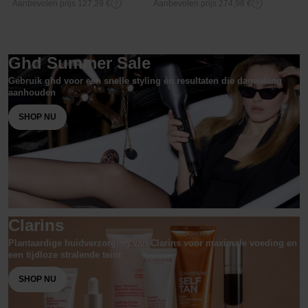
Aanbevolen prijs 127,29 €
Aanbevolen prijs 274,98 €
Ghd Summer Sale
Gebruik ghd voor een snelle styling en resultaten die dagenlang
aanhouden
SHOP NU
Clarins
Plantaardige huidverzorging van Clarins voor maximale voeding en
een tijdloze stralende teint
SHOP NU