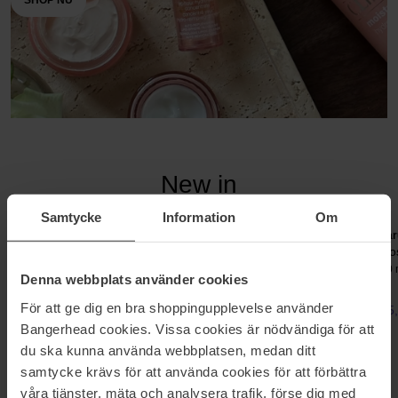
SHOP NU
New in
Ontdek onze nieuwkomers
Samtycke
Information
Om
Olaplex
19-69
har
No4 CurlHydrating Curl
Láir Barbès
Ro
Shampoo
Eau De Parfum
100 ml
30 
Denna webbplats använder cookies
250 ml
För att ge dig en bra shoppingupplevelse använder
37,99 €
184,30 €
25
Bangerhead cookies. Vissa cookies är nödvändiga för att
du ska kunna använda webbplatsen, medan ditt
samtycke krävs för att använda cookies för att förbättra
våra tjänster, mäta och analysera trafik, förse dig med