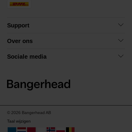
Support
Contact opnemen
Over ons
Veelgestelde vragen
Over ons
Algemene voorwaarden
Sociale media
Samenwerken
Retourneren
Facebook
Verzending
Privacybeleid
Instagram
LinkedIn
© 2026 Bangerhead AB
Taal wijzigen