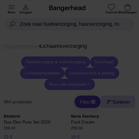
Menu
Inloggen
Favoriet
Winkelwagen
Huidverzorging
Lichaamsverzorging
Handverzorging & voetverzorging
Douchegel
Lichaamshydratatie
Lichaamsscrub & peeling
Meer subcategorieën +
Filter
Sorteren
584 producten
Biotherm
Maria Åkerberg
Duo Deo Pure Set 2026
Foot Cream
150 ml
250 ml
25 €
19 €