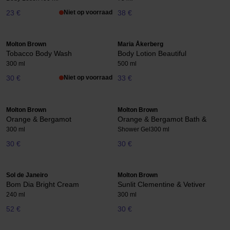
23 €
Niet op voorraad
38 €
Molton Brown
Maria Åkerberg
Tobacco Body Wash
Body Lotion Beautiful
300 ml
500 ml
30 €
Niet op voorraad
33 €
Molton Brown
Molton Brown
Orange & Bergamot
Orange & Bergamot Bath &
300 ml
Shower Gel
300 ml
30 €
30 €
Sol de Janeiro
Molton Brown
Bom Dia Bright Cream
Sunlit Clementine & Vetiver
240 ml
300 ml
52 €
30 €