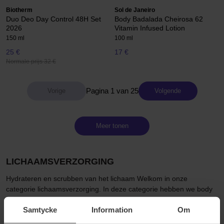
Biotherm
Sol de Janeiro
Duo Deo Day Control 48H Set
Body Badalada Cheirosa 62
2026
Vitamin Infused Lotion
150 ml
100 ml
25 €
17 €
Normale prijs 32 €
Pagina 1 van 25
Volgende
Meer tonen
LICHAAMSVERZORGING
Hydrateren en scrubben van het lichaam Welkom in onze
categorie lichaamsverzorging. In deze categorie hebben we body
moisturizers, body scrubs, hand en voetverzorging, intieme
Samtycke
Information
Om
producten, ontharing en cadeaus en body care kits verzameld. Ja,
je hebt ons gehoord - hier is alles wat je nodig hebt om voor je