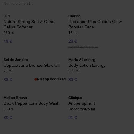
Normale prijs 31 €
OPI
Clarins
Nature Strong Soft & Gone
Radiance-Plus Golden Glow
Callus Softener
Booster Face
250 ml
15 ml
43 €
23 €
Normale prijs 35 €
Sol de Janeiro
Maria Åkerberg
Copacabana Bronze Glow Oil
Body Lotion Energy
75 ml
500 ml
38 €
Niet op voorraad
33 €
Molton Brown
Clinique
Black Peppercorn Body Wash
Antiperspirant
300 ml
Deodorant
75 ml
30 €
21 €