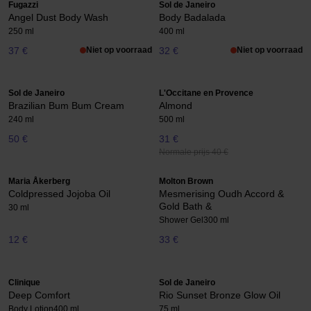
Fugazzi
Sol de Janeiro
Angel Dust Body Wash
Body Badalada
250 ml
400 ml
37 €
Niet op voorraad
32 €
Niet op voorraad
Sol de Janeiro
L'Occitane en Provence
Brazilian Bum Bum Cream
Almond
240 ml
500 ml
50 €
31 €
Normale prijs 40 €
Maria Åkerberg
Molton Brown
Coldpressed Jojoba Oil
Mesmerising Oudh Accord &
Gold Bath &
30 ml
Shower Gel
300 ml
12 €
33 €
Clinique
Sol de Janeiro
Deep Comfort
Rio Sunset Bronze Glow Oil
Body Lotion
400 ml
75 ml