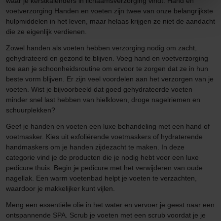
waar je kerstkalenders in lichaamsverzorging vindt. Hand en
voetverzorging Handen en voeten zijn twee van onze belangrijkste
hulpmiddelen in het leven, maar helaas krijgen ze niet de aandacht
die ze eigenlijk verdienen.
Zowel handen als voeten hebben verzorging nodig om zacht,
gehydrateerd en gezond te blijven. Voeg hand en voetverzorging
toe aan je schoonheidsroutine om ervoor te zorgen dat ze in hun
beste vorm blijven. Er zijn veel voordelen aan het verzorgen van je
voeten. Wist je bijvoorbeeld dat goed gehydrateerde voeten
minder snel last hebben van hielkloven, droge nagelriemen en
schuurplekken?
Geef je handen en voeten een luxe behandeling met een hand of
voetmasker. Kies uit exfoliërende voetmaskers of hydraterende
handmaskers om je handen zijdezacht te maken. In deze
categorie vind je de producten die je nodig hebt voor een luxe
pedicure thuis. Begin je pedicure met het verwijderen van oude
nagellak. Een warm voetenbad helpt je voeten te verzachten,
waardoor je makkelijker kunt vijlen.
Meng een essentiële olie in het water en vervoer je geest naar een
ontspannende SPA. Scrub je voeten met een scrub voordat je je