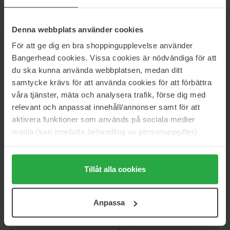
Lait Corporel Beurre de Lèvres
Hydra-Essentiel Moisture
Moisturizing Lip Balm
Plumping Lip Balm
13 ml
15 ml
Denna webbplats använder cookies
15 €
22 €
För att ge dig en bra shoppingupplevelse använder
Bangerhead cookies. Vissa cookies är nödvändiga för att
du ska kunna använda webbplatsen, medan ditt
Clarins
Mario Badescu
Lip Comfort Oil Balm
Mint Lip Balm
samtycke krävs för att använda cookies för att förbättra
3 g
10 g
våra tjänster, mäta och analysera trafik, förse dig med
30 €
11 €
Niet op voorraad
relevant och anpassat innehåll/annonser samt för att
aktivera funktioner som används på sociala medier
media (kan innefatta behandling av personuppgifter).
Mario Badescu
Nuxe
Data som samlas in delas med cookieleverantören.
Rose Lip Balm
Rêve de Miel Ultra-Nourishing
Genom att trycka på "Tillåt alla cookies" accepterar du
Lip Balm
10 g
15 ml
alla cookies, medan du under "Detaljer" kan anpassa
Tillåt alla cookies
användningen av cookies. Du kan när som helst återkalla
11 €
19 €
ditt samtycke. För mer information se vår Cookie Policy
Anpassa
samt vår Integritetspolicy.
Nuxe
RMS Beauty
Very Rose Lip Balm
Daily Lip Balm