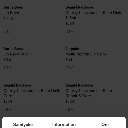
Burt's Bees
Beauté Pacifique
Lip Balm
Cherry-Luscious Lip Balm Rich
& Soft
4,25 g
15 ml
5 €
26 €
Burt's Bees
Jorgobé
Lip Balm Duo
Multi-Peptide Lip Balm
8.5 g
8 ml
10 €
23 €
Beauté Pacifique
Beauté Pacifique
Cherry-Luscious Lip Balm Daily
Cherry-Luscious Lip Balm
Care
Repair & Care
15 ml
15 ml
26 €
26 €
Samtycke
Information
Om
Biotherm
Clarins