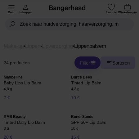
Menu
Inloggen
Favoriet
Winkelwagen
Make-up
Lippen
Lipverzorging
Lippenbalsem
Filter
Sorteren
24 producten
Maybelline
Burt's Bees
Baby Lips Lip Balm
Tinted Lip Balm
4,8 g
4,2 g
7 €
10 €
RMS Beauty
Bondi Sands
Tinted Daily Lip Balm
SPF 50+ Lip Balm
3 g
10 g
28 €
15 €