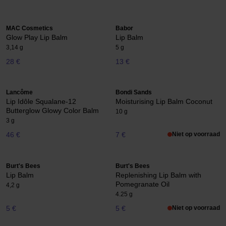
MAC Cosmetics
Babor
Glow Play Lip Balm
Lip Balm
3,14 g
5 g
28 €
13 €
Lancôme
Bondi Sands
Lip Idôle Squalane-12
Moisturising Lip Balm Coconut
Butterglow Glowy Color Balm
10 g
3 g
46 €
7 €
Niet op voorraad
Burt's Bees
Burt's Bees
Lip Balm
Replenishing Lip Balm with
Pomegranate Oil
4,2 g
4.25 g
5 €
5 €
Niet op voorraad