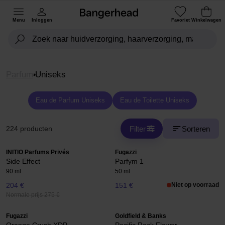
Menu
Inloggen
Favoriet
Winkelwagen
Parfum
Uniseks
Eau de Parfum Uniseks
Eau de Toilette Uniseks
Filter
Sorteren
224 producten
INITIO Parfums Privés
Fugazzi
Side Effect
Parfym 1
90 ml
50 ml
204 €
151 €
Niet op voorraad
Normale prijs 275 €
Fugazzi
Goldfield & Banks