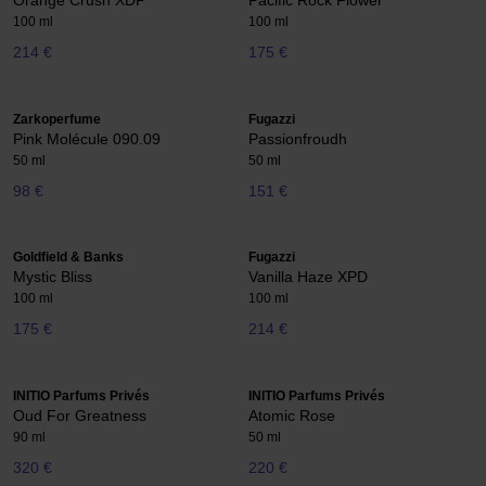
Orange Crush XDP
Pacific Rock Flower
100 ml
100 ml
214 €
175 €
Zarkoperfume
Fugazzi
Pink Molécule 090.09
Passionfroudh
50 ml
50 ml
98 €
151 €
Goldfield & Banks
Fugazzi
Mystic Bliss
Vanilla Haze XPD
100 ml
100 ml
175 €
214 €
INITIO Parfums Privés
INITIO Parfums Privés
Oud For Greatness
Atomic Rose
90 ml
50 ml
320 €
220 €