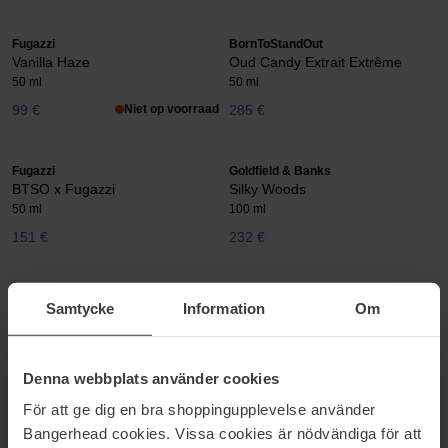
Fugazzi
BornToStandOut
Vanilla Haze
Oud Candy Extrait Extrême
50 ml
50 ml
99 €
Niet op voorraad
285 €
Fugazzi
Goldfield & Banks
BTSO x Fugazzi
Silky Woods
50 ml
100 ml
151 €
232 €
Fugazzi
Fugazzi
Samtycke
Information
Om
Thirsty
Pomegranoudh
100 ml
50 ml
214 €
151 €
Niet op voorraad
Denna webbplats använder cookies
För att ge dig en bra shoppingupplevelse använder
Fugazzi
BornToStandOut
Bangerhead cookies. Vissa cookies är nödvändiga för att
Angel Dust
Drunk Maple