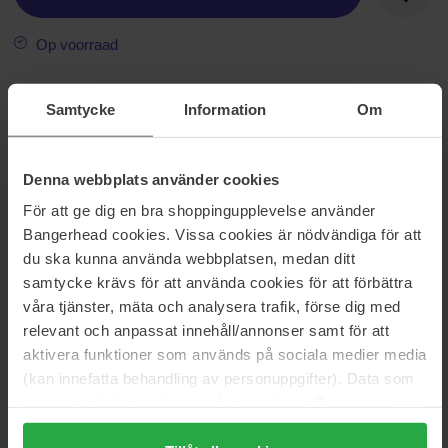
Op voorraad
Informatie
Samtycke
Information
Om
De eerste stap van Clinique's 3-stappensysteem. Liquid Facial
Soap is ontwikkeld door dermatologen. Reinigt de huid en verzacht
Denna webbplats använder cookies
dode huidcellen. Bereidt de huid voor op de exfoliërende werking
van Clarifying Lotion.
För att ge dig en bra shoppingupplevelse använder
Bangerhead cookies. Vissa cookies är nödvändiga för att
Maat: 200 ml
du ska kunna använda webbplatsen, medan ditt
samtycke krävs för att använda cookies för att förbättra
Artikelnummer: 4061
våra tjänster, mäta och analysera trafik, förse dig med
Categorieën:
relevant och anpassat innehåll/annonser samt för att
aktivera funktioner som används på sociala medier media
Startpagina
(kan innefatta behandling av personuppgifter). Data som
Huidverzorging
Gezichtsverzorging
samlas in delas med cookieleverantören. Genom att
Gezichtsreiniging
trycka på "Tillåt alla cookies" accepterar du alla cookies,
Reinigingsschuim