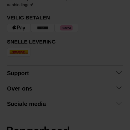
aanbiedingen!
VEILIG BETALEN
SNELLE LEVERING
Support
Contact opnemen
Over ons
Veelgestelde vragen
Over ons
Algemene voorwaarden
Sociale media
Samenwerken
Retourneren
Facebook
Verzending
Privacybeleid
Instagram