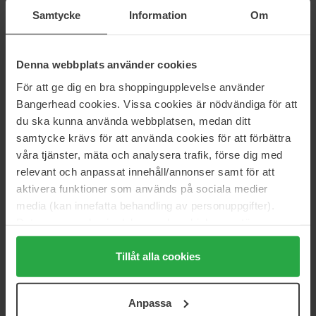
Samtycke
Information
Om
Geeft maximaal volume aan fijn en middelfijn haar. Gecertificeerde
organische aloë vera en tarwe aminozuren die body en glans
geven.
Denna webbplats använder cookies
Maat: 100 ml
För att ge dig en bra shoppingupplevelse använder
Bangerhead cookies. Vissa cookies är nödvändiga för att
Artikelnummer: 98656
du ska kunna använda webbplatsen, medan ditt
Categorieën:
samtycke krävs för att använda cookies för att förbättra
Startpagina
våra tjänster, mäta och analysera trafik, förse dig med
Haarverzorging
relevant och anpassat innehåll/annonser samt för att
Stylingproducten
aktivera funktioner som används på sociala medier
Haarspray
media (kan innefatta behandling av personuppgifter).
Volumizing Tonic Volum Spray
Data som samlas in delas med cookieleverantören.
Genom att trycka på "Tillåt alla cookies" accepterar du
alla cookies, medan du under "Detaljer" kan anpassa
Tillåt alla cookies
Reviews (0)
Vragen en antwoorden (0)
användningen av cookies. Du kan när som helst återkalla
ditt samtycke. För mer information se vår Cookie Policy
Anpassa
samt vår Integritetspolicy.