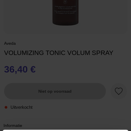
Aveda
VOLUMIZING TONIC VOLUM SPRAY
36,40 €
Niet op voorraad
Favori
Uitverkocht
Informatie