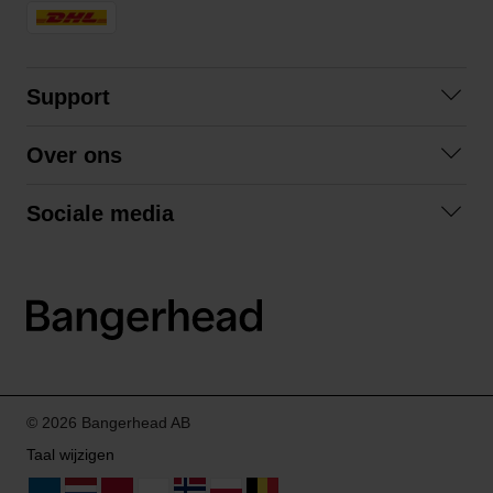
Support
Contact opnemen
Over ons
Veelgestelde vragen
Over ons
Algemene voorwaarden
Sociale media
Samenwerken
Retourneren
Facebook
Verzending
Privacybeleid
Instagram
LinkedIn
© 2026 Bangerhead AB
Taal wijzigen