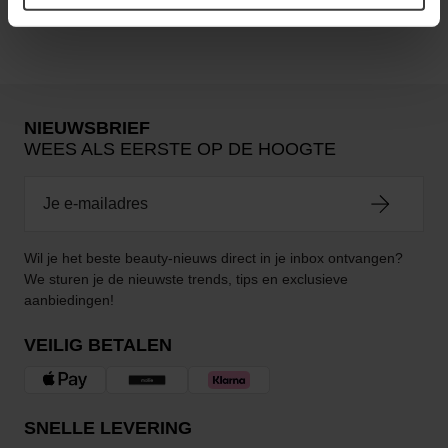
Nog geen reviews
NIEUWSBRIEF
WEES ALS EERSTE OP DE HOOGTE
Wil je het beste beauty-nieuws direct in je inbox ontvangen?
We sturen je de nieuwste trends, tips en exclusieve
aanbiedingen!
VEILIG BETALEN
SNELLE LEVERING