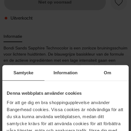
Niet op voorraad
Favori
Uitverkocht
Informatie
Bondi Sands Sapphire Technocolor is een zonloze bruiningsschuim
voor lichtere huidtinten. De blauwgrijze basiskleur van de formule
en de actieve ingrediënten met een lage intensiteit gaan een
oranje resultaat tegen - voor een natuurlijk ogende bruine teint met
Samtycke
Information
Om
een koele ondertoon.
- Bruiningsschuim zonder zon
Denna webbplats använder cookies
- Natuurlijk resultaat met een koele ondertoon
För att ge dig en bra shoppingupplevelse använder
- Geschikt voor de lichte huid
Bangerhead cookies. Vissa cookies är nödvändiga för att
du ska kunna använda webbplatsen, medan ditt
Bondi Sands Sapphire Technocolor bevat Dermachromatic™
samtycke krävs för att använda cookies för att förbättra
Colour Technology, een formule die wetenschappelijk is ontwikkeld
våra tjänster, mäta och analysera trafik, förse dig med