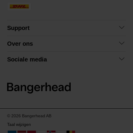
Support
Veelgestelde vragen
Over ons
Algemene voorwaarden
Over ons
Retourneren
Sociale media
Samenwerken
Privacybeleid
Facebook
Verzending
Instagram
LinkedIn
© 2026 Bangerhead AB
Taal wijzigen