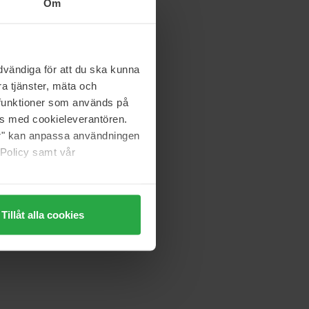
Om
vändiga för att du ska kunna
a tjänster, mäta och
a funktioner som används på
as med cookieleverantören.
jer" kan anpassa användningen
 Policy samt vår
Tillåt alla cookies