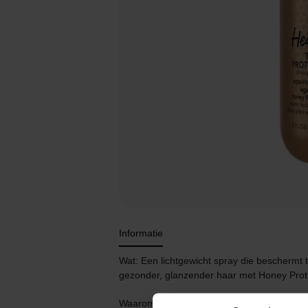
Informatie
Wat: Een lichtgewicht spray die beschermt t
gezonder, glanzender haar met Honey Prot
Waarom: Voor een absoluut killer beschermin