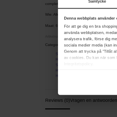
Samtycke
complete look.
Wie: Alle soorten beschadigd haar (hitte, kl
Denna webbplats använder 
Maat: 60 ml
För att ge dig en bra shoppi
använda webbplatsen, medan d
Artikelnummer: 98760
analysera trafik, förse dig 
Categorieën:
sociala medier media (kan in
Genom att trycka på "Tillåt 
Startpagina
av cookies. Du kan när som h
Haarverzorging
Integritetspolicy.
Stylingproducten
Hittebescherming
Heat Shield Thermal Protection Mist
Reviews (0)
Vragen en antwoorden