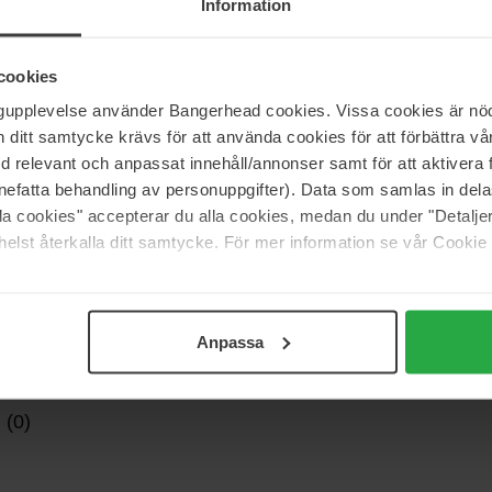
Information
eur en chemicaliën). Kleur veilig
cookies
ngupplevelse använder Bangerhead cookies. Vissa cookies är nöd
itt samtycke krävs för att använda cookies för att förbättra vår
med relevant och anpassat innehåll/annonser samt för att aktiver
nefatta behandling av personuppgifter). Data som samlas in del
alla cookies" accepterar du alla cookies, medan du under "Detal
elst återkalla ditt samtycke. För mer information se vår Cookie
Anpassa
 (0)