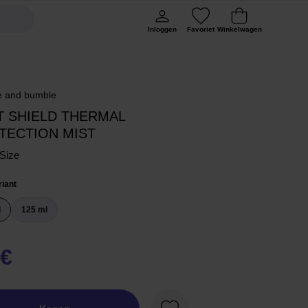
Inloggen
Favoriet
Winkelwagen
 and bumble
T SHIELD THERMAL
TECTION MIST
 Size
riant
l
125 ml
 €