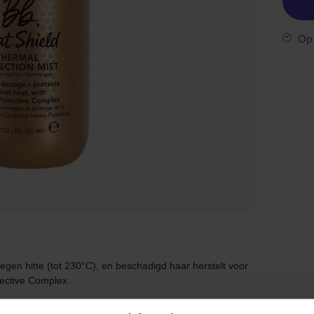
Op 
egen hitte (tot 230°C), en beschadigd haar herstelt voor
ective Complex.
g tegen hitte bij het gebruik van hitte tools voor een