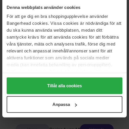
Denna webbplats använder cookies
Prada
Armani
För att ge dig en bra shoppingupplevelse använder
Candy
Power Of You
Bangerhead cookies. Vissa cookies är nödvändiga för att
30 ml
90 ml
du ska kunna använda webbplatsen, medan ditt
92 €
116 €
samtycke krävs för att använda cookies för att förbättra
Normale prijs 147 €
våra tjänster, mäta och analysera trafik, förse dig med
relevant och anpassat innehåll/annonser samt för att
Gisada
Parfums de Marly
Donna
Athénais
aktivera funktioner som används på sociala medier
50 ml
75 ml
media (kan innefatta behandling av personuppgifter).
89 €
285 €
Niet op voorraad
Data som samlas in delas med cookieleverantören.
Genom att trycka på "Tillåt alla cookies" accepterar du
alla cookies, medan du under "Detaljer" kan anpassa
Tillåt alla cookies
Parfums de Marly
Juliette has a gun
användningen av cookies. Du kan när som helst återkalla
Valaya
Not A Perfume
ditt samtycke. För mer information se vår Cookie Policy
75 ml
100 ml
Anpassa
samt vår Integritetspolicy.
275 €
Niet op voorraad
145 €