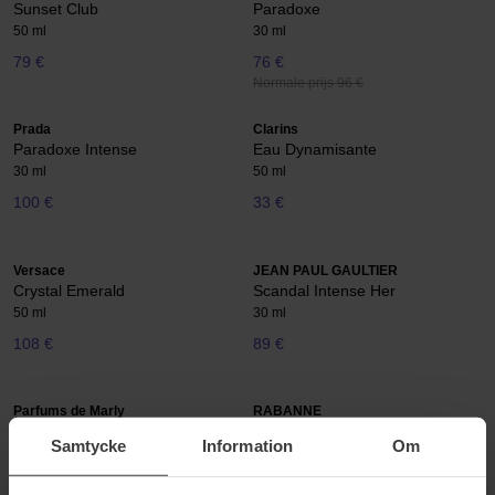
Sunset Club
Paradoxe
50 ml
30 ml
79 €
76 €
Normale prijs 96 €
Prada
Clarins
Paradoxe Intense
Eau Dynamisante
30 ml
50 ml
100 €
33 €
Versace
JEAN PAUL GAULTIER
Crystal Emerald
Scandal Intense Her
50 ml
30 ml
108 €
89 €
Parfums de Marly
RABANNE
Palatine
Fame Intense
Samtycke
Information
Om
30 ml
30 ml
170 €
85 €