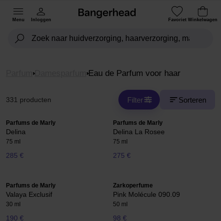
Menu
Inloggen
Favoriet
Winkelwagen
Parfum
Damesparfum
Eau de Parfum voor haar
Filter
Sorteren
331 producten
Parfums de Marly
Parfums de Marly
Delina
Delina La Rosee
75 ml
75 ml
285 €
275 €
Parfums de Marly
Zarkoperfume
Valaya Exclusif
Pink Molécule 090.09
30 ml
50 ml
190 €
98 €