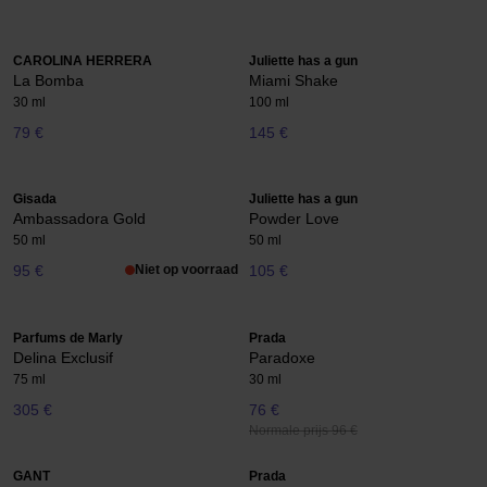
CAROLINA HERRERA
Juliette has a gun
La Bomba
Miami Shake
30 ml
100 ml
79 €
145 €
Gisada
Juliette has a gun
Ambassadora Gold
Powder Love
50 ml
50 ml
95 €
Niet op voorraad
105 €
Parfums de Marly
Prada
Delina Exclusif
Paradoxe
75 ml
30 ml
305 €
76 €
Normale prijs 96 €
GANT
Prada