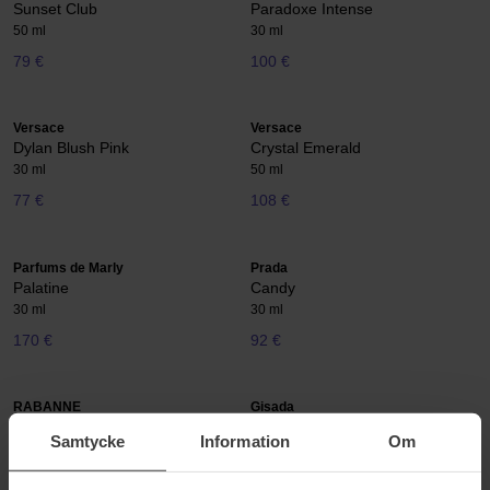
Sunset Club
Paradoxe Intense
50 ml
30 ml
79 €
100 €
Versace
Versace
Dylan Blush Pink
Crystal Emerald
30 ml
50 ml
77 €
108 €
Parfums de Marly
Prada
Palatine
Candy
30 ml
30 ml
170 €
92 €
RABANNE
Gisada
Fame Intense
Donna
Samtycke
Information
Om
30 ml
50 ml
85 €
89 €