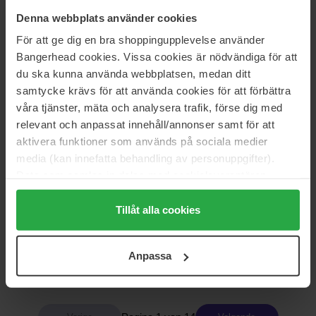
Denna webbplats använder cookies
JEAN PAUL GAULTIER
Narciso Rodriguez
För att ge dig en bra shoppingupplevelse använder
Gaultier Divine Couture
For Her Intense
Bangerhead cookies. Vissa cookies är nödvändiga för att
100 ml
50 ml
du ska kunna använda webbplatsen, medan ditt
157 €
130 €
samtycke krävs för att använda cookies för att förbättra
våra tjänster, mäta och analysera trafik, förse dig med
relevant och anpassat innehåll/annonser samt för att
MAC Cosmetics
Juliette has a gun
Turquatic Fragrance
Not A Perfume
aktivera funktioner som används på sociala medier
50 ml
50 ml
media (kan innefatta behandling av personuppgifter).
54 €
105 €
Data som samlas in delas med cookieleverantören.
Genom att trycka på "Tillåt alla cookies" accepterar du
alla cookies, medan du under "Detaljer" kan anpassa
Tillåt alla cookies
Parfums de Marly
Clarins
användningen av cookies. Du kan när som helst återkalla
Athénais
Eau des Jardins
ditt samtycke. För mer information se vår Cookie Policy
75 ml
50 ml
Anpassa
samt vår Integritetspolicy.
285 €
Niet op voorraad
32 €