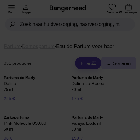
Menu
Inloggen
Favoriet
Winkelwagen
Parfum
Damesparfum
Eau de Parfum voor haar
Filter
Sorteren
331 producten
Parfums de Marly
Parfums de Marly
Delina
Delina La Rosee
75 ml
30 ml
285 €
175 €
Zarkoperfume
Parfums de Marly
Pink Molécule 090.09
Valaya Exclusif
50 ml
30 ml
98 €
190 €