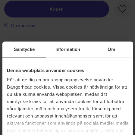
Kopen
Favori
Op voorraad
Informatie
Samtycke
Information
Om
Onze nieuwe White Tea Eau Lilac is een bloemige geur die de
delicate charme van paarse lilac mengt met witte thee om de
essentie van rust en elegantie te vangen. De geur opent met
Denna webbplats använder cookies
verfrissende Italiaanse mandarijn en delicate jasmin sambac. Het
För att ge dig en bra shoppingupplevelse använder
ontwikkelt zich met de romantische mengeling van paarse Franse
Bangerhead cookies. Vissa cookies är nödvändiga för att
lilac en Zuidelijke blauwe regen. Ten slotte laat het een blijvende
du ska kunna använda webbplatsen, medan ditt
indruk achter met de warme, kalmerende noten van wit hout,
tonkaboon en muskus. Ideaal voor degenen die tijdloze, rustige
samtycke krävs för att använda cookies för att förbättra
geuren waarderen.
våra tjänster, mäta och analysera trafik, förse dig med
relevant och anpassat innehåll/annonser samt för att
Maat: 50 ml
aktivera funktioner som används på sociala medier media
(kan innefatta behandling av personuppgifter). Data som
Artikelnummer: 192556