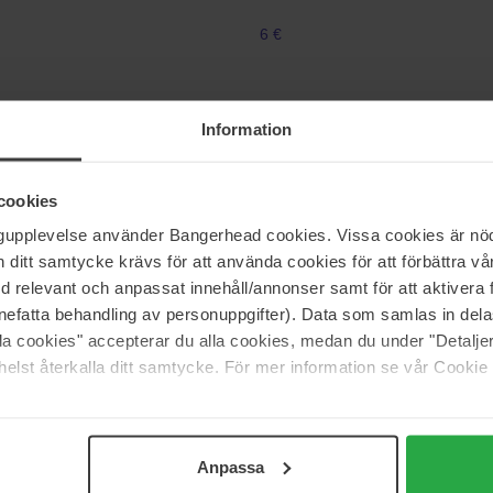
6 €
Biotherm
Information
ic
Aquasource Hydra Barrier Clean
150 ml
cookies
37 €
Niet 
ngupplevelse använder Bangerhead cookies. Vissa cookies är nöd
itt samtycke krävs för att använda cookies för att förbättra vår
med relevant och anpassat innehåll/annonser samt för att aktiver
Clinique
nefatta behandling av personuppgifter). Data som samlas in del
ifying Gentle Make-up Remover
Clarifying Lotion Twice a Day Exfo
alla cookies" accepterar du alla cookies, medan du under "Detal
487 ml
elst återkalla ditt samtycke. För mer information se vår Cookie
49 €
Anpassa
Pagina 1 van 13
Volgende