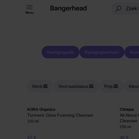
Menu
Reinigingsolie
Reinigingsschuim
Rein
Merk
Voorraadstatus
Prijs
Kleur
KORA Organics
Clinique
Turmeric Glow Foaming Cleanser
All About
Cleanser
150 ml
250 ml
47 €
46 €