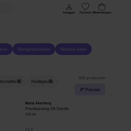
Inloggen
Favoriet
Winkelwagen
rème
Reinigingsbalsem
Micellair water
309 producten
dconditie
Huidtype
Populair
Maria Åkerberg
Precleansing Oil Gentle
125 ml
21 €