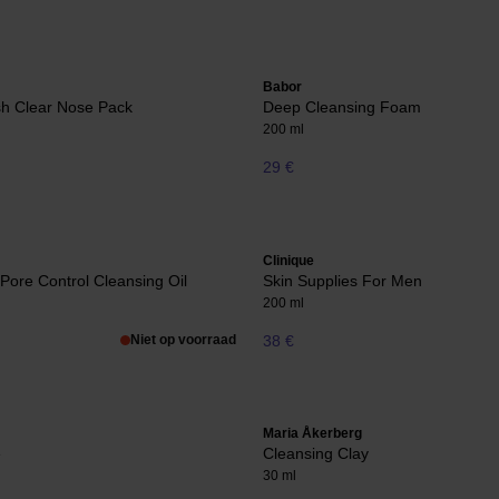
Babor
sh Clear Nose Pack
Deep Cleansing Foam
200 ml
29 €
Clinique
 Pore Control Cleansing Oil
Skin Supplies For Men
200 ml
Niet op voorraad
38 €
Maria Åkerberg
e
Cleansing Clay
30 ml