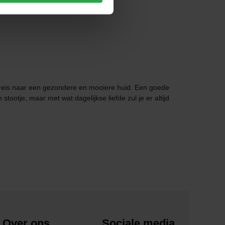
e reis naar een gezondere en mooiere huid. Een goede
tootje, maar met wat dagelijkse liefde zul je er altijd
Over ons
Sociale media