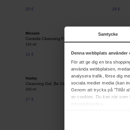
20 €
28 €
Mixsoon
Pixi
Samtycke
Centella Cleansing Foam
Milky Ton
150 ml
250 ml
Denna webbplats använder 
21 €
27 €
För att ge dig en bra shoppi
använda webbplatsen, medan d
analysera trafik, förse dig 
Huxley
Sensai
sociala medier media (kan in
Cleansing Gel; Be Clean, Be Moist
Silky Pur
Genom att trycka på "Tillåt 
200 ml
100 ml
av cookies. Du kan när som h
27 €
40 €
Integritetspolicy.