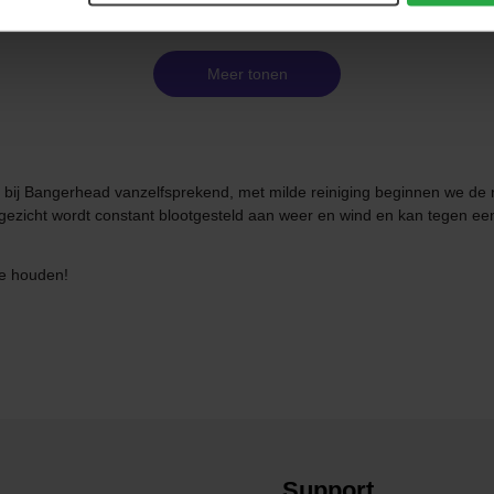
Meer tonen
ons bij Bangerhead vanzelfsprekend, met milde reiniging beginnen we d
 gezicht wordt constant blootgesteld aan weer en wind en kan tegen een s
te houden!
Support