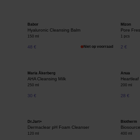
Babor
Mizon
Hyaluronic Cleansing Balm
Pore Fre
150 ml
1 pcs
48 €
Niet op voorraad
2 €
Maria Åkerberg
Anua
AHA Cleansing Milk
Heartleaf
250 ml
200 ml
30 €
28 €
Dr.Jart+
Biotherm
Dermaclear pH Foam Cleanser
Biosourc
120 ml
400 ml