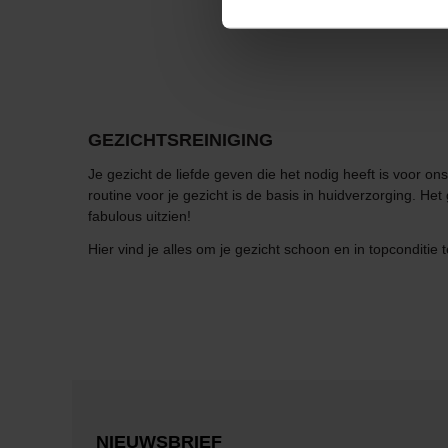
GEZICHTSREINIGING
Je gezicht de liefde geven die het nodig heeft is voor 
routine voor je gezicht is de basis in huidverzorging. Het
fabulous uitzien!
Hier vind je alles om je gezicht schoon en in topconditie 
NIEUWSBRIEF