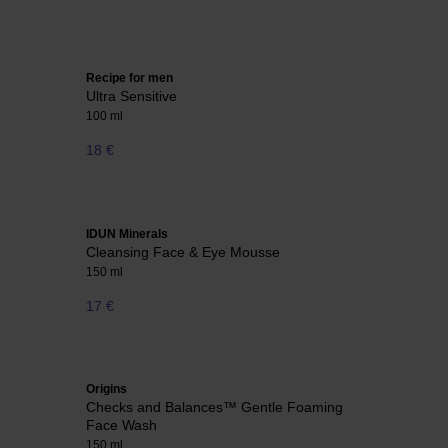
Recipe for men
Ultra Sensitive
100 ml
18 €
IDUN Minerals
Cleansing Face & Eye Mousse
150 ml
17 €
Origins
Checks and Balances™ Gentle Foaming
Face Wash
150 ml