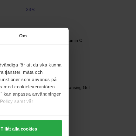
28 €
Babor
Om
ser
Refining Enzyme & Vitamin C
40 g
op voorraad
31 €
vändiga för att du ska kunna
a tjänster, mäta och
a funktioner som används på
Dr. Ceuracle
as med cookieleverantören.
liator 2
5A Control Melting Cleansing Gel
jer" kan anpassa användningen
200 ml
 Policy samt vår
29 €
Tillåt alla cookies