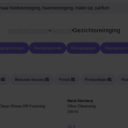
Huidverzorging
Gezicht
Gezichtsreiniging
igingsdoekjes
Reinigingsmelk
Reinigingsgel
Reinigingsc
Bewuste keuzes
Finish
Producttype
Hui
Maria Åkerberg
 Clean Rinse-Off Foaming
Olive Cleansing
250 ml
21 €