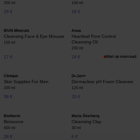
200 ml
100 ml
29 €
18 €
IDUN Minerals
Anua
Cleansing Face & Eye Mousse
Heartleaf Pore Control
Cleansing Oil
150 ml
200 ml
17 €
28 €
Niet op voorraad
Clinique
Dr.Jart+
Skin Supplies For Men
Dermaclear pH Foam Cleanser
200 ml
120 ml
38 €
20 €
Biotherm
Maria Åkerberg
Biosource
Cleansing Clay
400 ml
30 ml
28 €
6 €