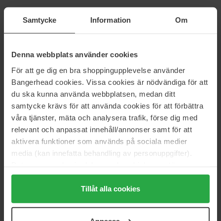
Samtycke
Information
Om
Origins
L'Oréal Paris
Checks and Balances™ Gentle
Hydra Energetic Wash
Foaming Face Wash
100 ml
150 ml
Denna webbplats använder cookies
28 €
8 €
För att ge dig en bra shoppingupplevelse använder
Bangerhead cookies. Vissa cookies är nödvändiga för att
du ska kunna använda webbplatsen, medan ditt
Mixsoon
Biotherm
samtycke krävs för att använda cookies för att förbättra
Centella Cleansing Foam
Aquasource Hydra Barrier
Cleanser
150 ml
våra tjänster, mäta och analysera trafik, förse dig med
150 ml
relevant och anpassat innehåll/annonser samt för att
21 €
37 €
aktivera funktioner som används på sociala medier
media (kan innefatta behandling av personuppgifter).
Data som samlas in delas med cookieleverantören.
Pixi
Babor
Genom att trycka på "Tillåt alla cookies" accepterar du
Milky Tonic
Refining Enzyme & Vitamin C
250 ml
40 g
alla cookies, medan du under "Detaljer" kan anpassa
Tillåt alla cookies
användningen av cookies. Du kan när som helst återkalla
27 €
31 €
ditt samtycke. För mer information se vår Cookie Policy
Anpassa