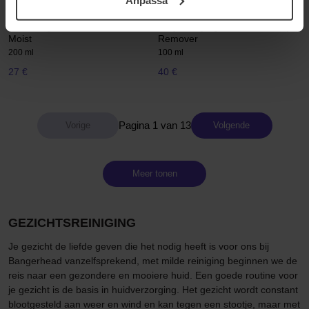
samt vår Integritetspolicy.
Huxley
Sensai
Cleansing Gel; Be Clean, Be
Silky Purifying Gentle Make-up
Moist
Remover
200 ml
100 ml
27 €
40 €
Pagina 1 van 13
Volgende
Meer tonen
GEZICHTSREINIGING
Je gezicht de liefde geven die het nodig heeft is voor ons bij
Bangerhead vanzelfsprekend, met milde reiniging beginnen we de
reis naar een gezondere en mooiere huid. Een goede routine voor
je gezicht is de basis in huidverzorging. Het gezicht wordt constant
blootgesteld aan weer en wind en kan tegen een stootje, maar met