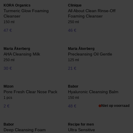
KORA Organics
Clinique
Turmeric Glow Foaming
All About Clean Rinse-Off
Cleanser
Foaming Cleanser
150 ml
250 ml
47 €
46 €
Maria Åkerberg
Maria Åkerberg
AHA Cleansing Milk
Precleansing Oil Gentle
250 ml
125 ml
30 €
21 €
Mizon
Babor
Pore Fresh Clear Nose Pack
Hyaluronic Cleansing Balm
1 pcs
150 ml
2 €
48 €
Niet op voorraad
Babor
Recipe for men
Deep Cleansing Foam
Ultra Sensitive