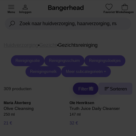
Menu
Inloggen
Favoriet
Winkelwagen
Huidverzorging
Gezicht
Gezichtsreiniging
Reinigingsolie
Reinigingsschuim
Reinigingsdoekjes
Reinigingsmelk
Meer subcategorieën +
Filter
Sorteren
309 producten
Maria Åkerberg
Ole Henriksen
Olive Cleansing
Truth Juice Daily Cleanser
250 ml
147 ml
21 €
32 €