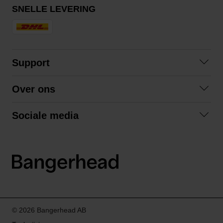
SNELLE LEVERING
Support
Contact opnemen
Over ons
Veelgestelde vragen
Over ons
Algemene voorwaarden
Sociale media
Samenwerken
Retourneren
Facebook
Verzending
Privacybeleid
Instagram
LinkedIn
© 2026 Bangerhead AB