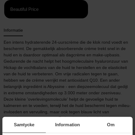
Beautiful Price
Informatie
Een intens hydraterende 24-uurscrème die de klok rond voedt en
beschermt. De gemakkelijk absorberende crème trekt snel in de
huid en is daardoor optimaal als dagcrème en make-upbasis.
Gedurende de nacht helpt het hoogmoleculaire hyaluronzuur van
Hickap de vochtbalans van de huid te herstellen en de elasticiteit
van de huid te verbeteren. Om vrije radicalen tegen te gaan,
hebben we de crème verrijkt met antioxidant Q10. Een ander
belangrijk ingrediënt is Abyssine - een diepzeemolecuul dat gedijt
in extreme omstandigheden op 3.000 meter onder zeeniveau.
Deze kleine 'overlevingsmolecule' helpt de gevoelige huid te
kalmeren en te voeden, terwijl het de huid beschermt tegen milieu-
invloeden en vervuiling, maar ook tegen blauw licht van
smartphones en computers. En last but not least helpt deze
Samtycke
Information
Om
multifunctionele molecule onstabiele pH-waarden in balans te
brengen.