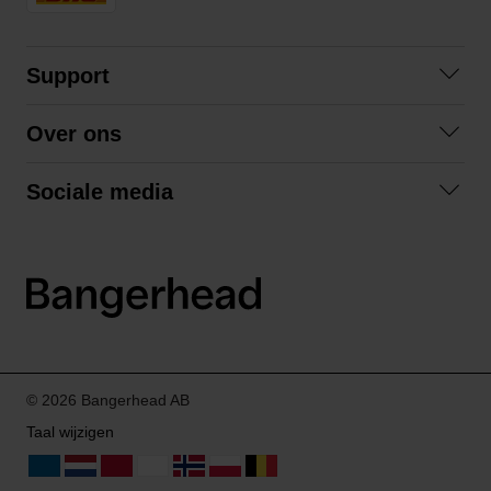
Support
Contact opnemen
Over ons
Veelgestelde vragen
Over ons
Algemene voorwaarden
Sociale media
Samenwerken
Retourneren
Facebook
Verzending
Privacybeleid
Instagram
LinkedIn
© 2026 Bangerhead AB
Taal wijzigen