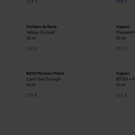
214 €
305 €
Parfums de Marly
Fugazzi
Valaya Exclusif
Passionf
30 ml
50 ml
190 €
151 €
INITIO Parfums Privés
Fugazzi
Can't Get Enough
BTSO x F
90 ml
50 ml
275 €
151 €