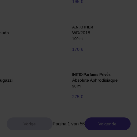
195 €
A.N. OTHER
roudh
WD/2018
100 ml
170 €
INITIO Parfums Privés
ugazzi
Absolute Aphrodisiaque
90 ml
275 €
Pagina 1 van 56
Volgende