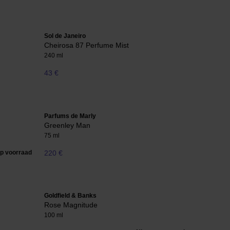
Sol de Janeiro
Cheirosa 87 Perfume Mist
240 ml
43 €
Parfums de Marly
Greenley Man
75 ml
op voorraad
220 €
Goldfield & Banks
Rose Magnitude
100 ml