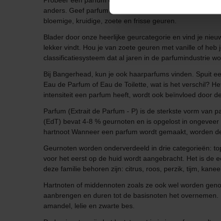
Probeer een parfum op je huid in plaats van op een par
anders. Geef parfum een kans! Parfums evolueren met de 
bloemige, kruidige, zoete en frisse geuren.
Blader door onze heerlijke geurcategorie en vind je nieu
lekker vindt. Hou je van zoete geuren met vanille of heb j
classificatiesysteem dat al jaren in de parfumindustrie 
Bij Bangerhead, kun je ook haarparfums vinden. Spuit een 
Eau de Parfum of Eau de Toilette, wat is het verschil? He
intensiteit een parfum heeft, wordt ook beïnvloed door de
Parfum (Extrait de Parfum - P) is de sterkste vorm van
(EdT) bevat 4-8 % geurnoten en is opgelost in ongeveer
hartnoot Wanneer een parfum wordt gemaakt, worden de
Geurnoten worden onderverdeeld in drie categorieën: to
voor het eerst op de huid wordt aangebracht. Het is de e
deze familie behoren zijn: citrus, roos, perzik, tijm, kane
Hartnoten of middennoten zoals ze ook wel worden genoe
aanbrengen en duren tot de basisnoten het overnemen. Dez
amandel, lelie en zwarte bes.