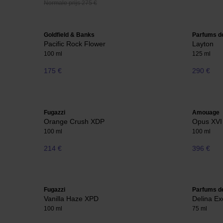
Normale prijs 275 €
Goldfield & Banks
Parfums d
Pacific Rock Flower
Layton
100 ml
125 ml
175 €
290 €
Fugazzi
Amouage
Orange Crush XDP
Opus XVI
100 ml
100 ml
214 €
396 €
Fugazzi
Parfums d
Vanilla Haze XPD
Delina Exc
100 ml
75 ml