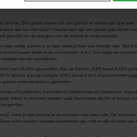
fumstaafje. De geur reageert op de pH van de huid en kan anders ruik
tijd, dus het kan een goed idee zijn om een paar minuten te wachten 
we favoriet. Een goede manier om een parfum te vinden dat bij je past, 
e liever iets fris met citrus? Geurfamilies zijn een goede gids bij het z
wordt gebruikt om de ene geur van de andere te onderscheiden.
klein wolkje parfum in je haar zodat je haar ook heerlijk ruikt. Wat is
t verschil tussen beide is de concentratie, d.w.z. hoe hoger de concent
 kwaliteit van de ingrediënten.
 parfum met 15-30% geurstoffen. Eau de Parfum (EdP) bevat 8-15% parf
 80 % alcohol. Eau de Cologne (EdC) bevat 3 tot 5 % parfumnoten opge
 geuren onderverdeeld in geurnoten.
pnoten of hoofdnoten, hartnoten of middennoten en basisnoten. Topnot
erste indruk en topnoten worden vaak beschreven als fris of scherp, maa
el en gember.
md, merk je vlak voordat je de topnoten niet meer ruikt. De hartnoten
e noten worden meestal omschreven als rond en rijk en noten die hier 