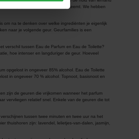
en op het geparfumeerde papier of op de huid van iemand
voordat je je definitieve beslissing neemt. We hebben
is om na te denken over welke ingrediënten je eigenlijk
oeken naar je volgende geur. Geurfamilies is een
 het verschil tussen Eau de Parfum en Eau de Toilette?
ratie, hoe intenser en langduriger de geur. Hoeveel
um opgelost in ongeveer 85% alcohol. Eau de Toilette
lost in ongeveer 70 % alcohol. Topnoot, basisnoot en
en zijn de geuren die vrijkomen wanneer het parfum
r vervliegen relatief snel. Enkele van de geuren die tot
 verschijnen tussen twee minuten en twee uur na het
thuishoren zijn: lavendel, lelietjes-van-dalen, jasmijn,