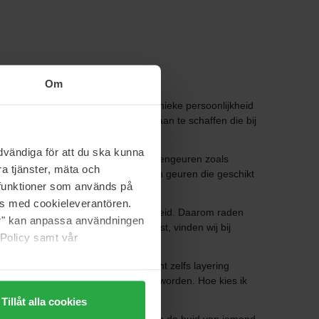
Om
 We zijn allemaal op zoek naar een unieke persoonlijkheid
oonlijkheid door een unieke geur aan te schaffen die bij
vändiga för att du ska kunna
worden vaak gekenmerkt door bloemengeuren zoals
a tjänster, mäta och
 leer en tabak. Uniseks parfums zijn geuren die geschikt
a funktioner som används på
as med cookieleverantören.
nderingen in temperatuur en vochtigheid. Daarom raden
jer" kan anpassa användningen
elijks kleding uit je garderobe kiest, vinden wij bij
 Policy samt vår
tijl, stemming en gelegenheid. Je kunt zelfs layering
 welke geuren gecombineerd kunnen worden. Hoe kies ik
Tillåt alla cookies