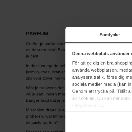
PARFUM
Samtycke
Creëer je parfumkast met ons bij Bangerhead Hoe je ruikt
en daarom biedt Bangerhead een breed scala aan parfums 
Denna webbplats använder 
je past.
För att ge dig en bra shoppi
In deze categorie hebben we parfums voor vrouwen, p
använda webbplatsen, medan d
jasmijn, roos, oranjebloesem of lelietjes-van-dalen. Man
analysera trafik, förse dig 
zijn voor zowel mannen als vrouwen.
sociala medier media (kan in
Wist je trouwens dat je parfum niet in je badkamer moet
Genom att trycka på "Tillåt 
wij je aan, indien mogelijk, je parfum niet in de badkamer
av cookies. Du kan när som h
Bangerhead dat je je eigen parfumgarderobe moet samen
Integritetspolicy.
Misschien draag je een fris, zoet parfum naar je werk, maa
proberen, wat inhoudt dat je je geuren mengt. Lees ver
de juiste parfum?