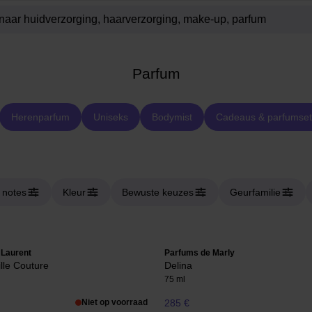
Parfum
Herenparfum
Uniseks
Bodymist
Cadeaus & parfumset
 notes
Kleur
Bewuste keuzes
Geurfamilie
 Laurent
Parfums de Marly
ille Couture
Delina
75 ml
Niet op voorraad
285 €