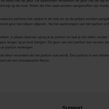
 en de basis van de geur. De basisnoten versterken de geur van de top
roogt op de huid. Noten die hier vaak worden aangetroffen zijn musku
 waarom parfums het vaakst in de hals en op de polsen worden aangebr
nd geur kan blijven afgeven. Na het aanbrengen van het parfum is het
erliest, in plaats daarvan spray je je parfum en laat je het zitten zonder
e geur langer op je huid hangen. De geur van een parfum kan na een zee
n je parfum verlengen.
dat de kleur verandert als het parfum oud wordt. Een parfum in een donk
loed als een transparante flacon.
Support