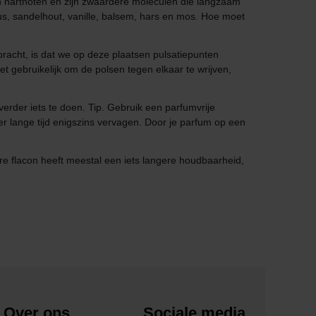
 en hartnoten en zijn zwaardere moleculen die langzaam
s, sandelhout, vanille, balsem, hars en mos. Hoe moet
acht, is dat we op deze plaatsen pulsatiepunten
 gebruikelijk om de polsen tegen elkaar te wrijven,
 verder iets te doen. Tip. Gebruik een parfumvrije
r lange tijd enigszins vervagen. Door je parfum op een
ere flacon heeft meestal een iets langere houdbaarheid,
Over ons
Sociale media