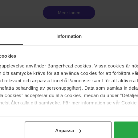
Meer tonen
Information
 is iets dat zeer persoonlijk is en geassocieerd wordt met je karakter.
en geuren van hoge kwaliteit van exclusieve merken. Versterk je pers
cookies
ngupplevelse använder Bangerhead cookies. Vissa cookies är nöd
arfums voor mannen en uniseks parfums verzameld. Vrouwenparfums 
itt samtycke krävs för att använda cookies för att förbättra vår
nengeuren hebben meestal sterkere geuren van hout, citrus, specerijen,
med relevant och anpassat innehåll/annonser samt för att aktiver
nefatta behandling av personuppgifter). Data som samlas in del
 bewaren? Parfums zijn gevoelig voor direct zonlicht en ook voor vera
alla cookies" accepterar du alla cookies, medan du under "Detal
 te bewaren maar in je kast, zodat het langer meegaat. Net zoals je je dag
elst återkalla ditt samtycke. För mer information se vår Cookie
stellen.
r wil je 's avonds een frissere, pittigere optie? Stem je geur af op je s
der om meer te weten te komen over de verschillende geurfamilies en
Anpassa