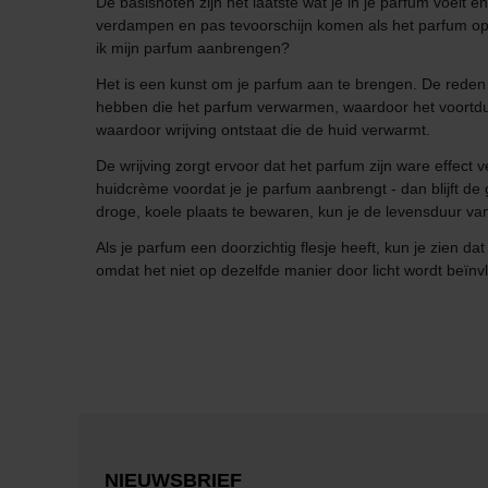
De basisnoten zijn het laatste wat je in je parfum voelt
verdampen en pas tevoorschijn komen als het parfum opd
ik mijn parfum aanbrengen?
Het is een kunst om je parfum aan te brengen. De reden
hebben die het parfum verwarmen, waardoor het voortdure
waardoor wrijving ontstaat die de huid verwarmt.
De wrijving zorgt ervoor dat het parfum zijn ware effect v
huidcrème voordat je je parfum aanbrengt - dan blijft d
droge, koele plaats te bewaren, kun je de levensduur va
Als je parfum een doorzichtig flesje heeft, kun je zien 
omdat het niet op dezelfde manier door licht wordt beïnv
NIEUWSBRIEF