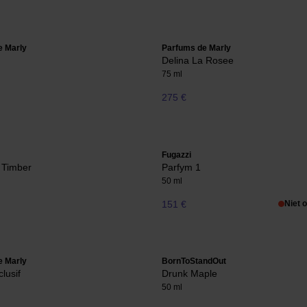
e Marly
Parfums de Marly
Delina La Rosee
75 ml
275 €
Fugazzi
 Timber
Parfym 1
50 ml
151 €
Niet 
e Marly
BornToStandOut
lusif
Drunk Maple
50 ml