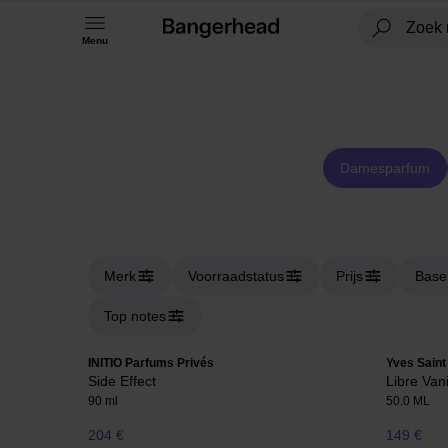
Menu
Damesparfum
Merk
Voorraadstatus
Prijs
Base
Top notes
INITIO Parfums Privés
Yves Saint
Side Effect
Libre Van
90 ml
50.0 ML
204 €
149 €