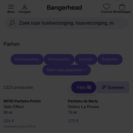
Menu
Inloggen
Favoriet
Winkelwagen
Parfum
Damesparfum
Herenparfum
Uniseks
Bodymist
Meer subcategorieën +
Filter
Sorteren
1323 producten
INITIO Parfums Privés
Parfums de Marly
Side Effect
Delina La Rosee
90 ml
75 ml
204 €
275 €
Normale prijs 275 €