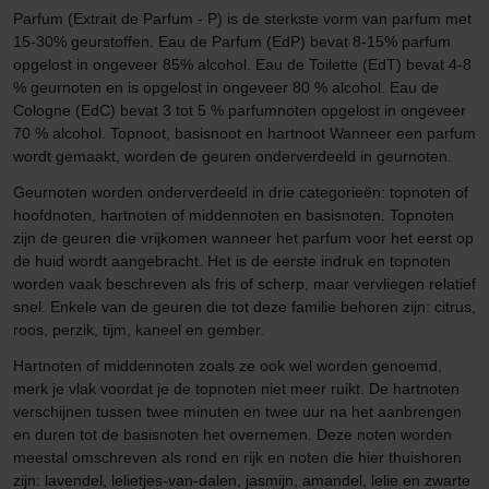
Parfum (Extrait de Parfum - P) is de sterkste vorm van parfum met
15-30% geurstoffen. Eau de Parfum (EdP) bevat 8-15% parfum
opgelost in ongeveer 85% alcohol. Eau de Toilette (EdT) bevat 4-8
% geurnoten en is opgelost in ongeveer 80 % alcohol. Eau de
Cologne (EdC) bevat 3 tot 5 % parfumnoten opgelost in ongeveer
70 % alcohol. Topnoot, basisnoot en hartnoot Wanneer een parfum
wordt gemaakt, worden de geuren onderverdeeld in geurnoten.
Geurnoten worden onderverdeeld in drie categorieën: topnoten of
hoofdnoten, hartnoten of middennoten en basisnoten. Topnoten
zijn de geuren die vrijkomen wanneer het parfum voor het eerst op
de huid wordt aangebracht. Het is de eerste indruk en topnoten
worden vaak beschreven als fris of scherp, maar vervliegen relatief
snel. Enkele van de geuren die tot deze familie behoren zijn: citrus,
roos, perzik, tijm, kaneel en gember.
Hartnoten of middennoten zoals ze ook wel worden genoemd,
merk je vlak voordat je de topnoten niet meer ruikt. De hartnoten
verschijnen tussen twee minuten en twee uur na het aanbrengen
en duren tot de basisnoten het overnemen. Deze noten worden
meestal omschreven als rond en rijk en noten die hier thuishoren
zijn: lavendel, lelietjes-van-dalen, jasmijn, amandel, lelie en zwarte