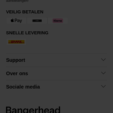
aanbiedingen!
VEILIG BETALEN
SNELLE LEVERING
Support
Contact opnemen
Over ons
Veelgestelde vragen
Over ons
Algemene voorwaarden
Sociale media
Samenwerken
Retourneren
Facebook
Verzending
Privacybeleid
Instagram
LinkedIn