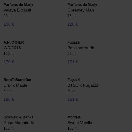
Parfums de Marly
Parfums de Marly
Valaya Exclusif
Greenley Man
30 ml
75 ml
190 €
220 €
A.N. OTHER
Fugazzi
WD/2018
Passionfroudh
100 ml
50 ml
170 €
151 €
BornToStandOut
Fugazzi
Drunk Maple
BTSO x Fugazzi
50 ml
50 ml
195 €
151 €
Goldfield & Banks
Montale
Rose Magnitude
Sweet Vanilla
100 ml
100 ml