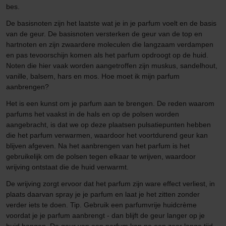
bes.
De basisnoten zijn het laatste wat je in je parfum voelt en de basis
van de geur. De basisnoten versterken de geur van de top en
hartnoten en zijn zwaardere moleculen die langzaam verdampen
en pas tevoorschijn komen als het parfum opdroogt op de huid.
Noten die hier vaak worden aangetroffen zijn muskus, sandelhout,
vanille, balsem, hars en mos. Hoe moet ik mijn parfum
aanbrengen?
Het is een kunst om je parfum aan te brengen. De reden waarom
parfums het vaakst in de hals en op de polsen worden
aangebracht, is dat we op deze plaatsen pulsatiepunten hebben
die het parfum verwarmen, waardoor het voortdurend geur kan
blijven afgeven. Na het aanbrengen van het parfum is het
gebruikelijk om de polsen tegen elkaar te wrijven, waardoor
wrijving ontstaat die de huid verwarmt.
De wrijving zorgt ervoor dat het parfum zijn ware effect verliest, in
plaats daarvan spray je je parfum en laat je het zitten zonder
verder iets te doen. Tip. Gebruik een parfumvrije huidcrème
voordat je je parfum aanbrengt - dan blijft de geur langer op je
huid hangen. De geur van een parfum kan na een zeer lange tijd