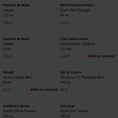
Parfums de Marly
INITIO Parfums Privés
Layton
Can't Get Enough
125 ml
90 ml
290 €
275 €
Parfums de Marly
Yves Saint Laurent
Delina
Libre Vanille Couture
75 ml
50.0 ML
285 €
149 €
Niet op voorraad
Gisada
Sol de Janeiro
Ambassador Men
Cheirosa 87 Perfume Mist
50 ml
240 ml
82 €
Niet op voorraad
43 €
Goldfield & Banks
Amouage
Pacific Rock Flower
Opus XVI Timber
100 ml
100 ml