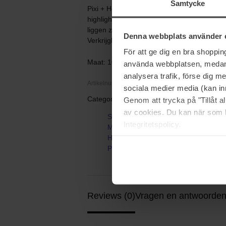
Samtycke
Pixi + Hello Kitty Glow-y Powder is een zijd
highlighter gebruikt kan worden. Het poeder
liggen zonder in de poriën te nestelen, voor
Denna webbplats använder 
Verkrijgbaar in twee tinten en veganistisch.
För att ge dig en bra shoppi
Maat: 10,2 g
använda webbplatsen, medan d
analysera trafik, förse dig 
Artikelnummer: 105492
sociala medier media (kan in
Categorieën:
Genom att trycka på "Tillåt 
av cookies. Du kan när som h
Startpagina
Integritetspolicy.
Make-up
Highlighter
Pixi + Hello Kitty - Glow-y Powder
Reviews (0)
Vragen en antwoorden