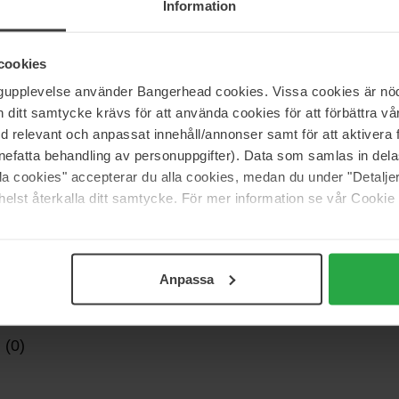
Information
ezacht en glinsterend poeder dat zowel als blush of
 bevat natuurlijke pigmenten die perfect op de huid
 een zijdezachte finish en een fantastische glow!
cookies
ngupplevelse använder Bangerhead cookies. Vissa cookies är nöd
itt samtycke krävs för att använda cookies för att förbättra vår
med relevant och anpassat innehåll/annonser samt för att aktiver
nefatta behandling av personuppgifter). Data som samlas in del
alla cookies" accepterar du alla cookies, medan du under "Detal
elst återkalla ditt samtycke. För mer information se vår Cookie
Anpassa
 (0)