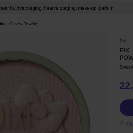
Kitty - Glow-y Powder
Pixi
PIXI
POW
Sweet
22
Op 