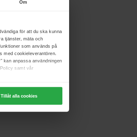
Om
vändiga för att du ska kunna
a tjänster, mäta och
a funktioner som används på
as med cookieleverantören.
jer" kan anpassa användningen
 Policy samt vår
Tillåt alla cookies