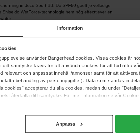
herming in deze Sport BB. De SPF50 geeft je volledige
e Shiseido WetForce-technologie hem nóg effecttiever en
water.
Information
ereen die veel en intensief in beweging is. Hydrateert,
en gezonde huid, terwijl deze tegelijkertijd droog en
unctionele geur, die ongewenste zweertgeurtjes
cookies
e en praktische fles, die gemakkelijk in de sport- of
ngupplevelse använder Bangerhead cookies. Vissa cookies är nöd
itt samtycke krävs för att använda cookies för att förbättra vår
tieve activiteiten in de zon of - op zichzelf - als een
med relevant och anpassat innehåll/annonser samt för att aktiver
 de kleuren: Light, Medium en Dark.
nefatta behandling av personuppgifter). Data som samlas in del
alla cookies" accepterar du alla cookies, medan du under "Detal
elst återkalla ditt samtycke. För mer information se vår Cookie
Anpassa