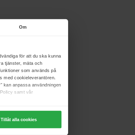
Om
vändiga för att du ska kunna
a tjänster, mäta och
a funktioner som används på
as med cookieleverantören.
jer" kan anpassa användningen
 Policy samt vår
Tillåt alla cookies