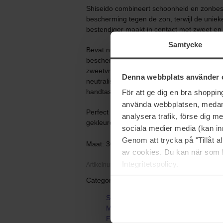
Shiseido combineert schoonheid en zonbesc
bescherming tegen de zon, terwijl de uniek
bestendiger maakt in contact met zweet en 
Samtycke
Bevat nu ook Quick Dry-technologie voor ied
beschermt tegen UV-straling en zorgt voor e
zweetvrij blijft. Tevens voorzien van een f
Denna webbplats använder 
neutraliseert. Wordt geleverd in een compact
handtas past.
För att ge dig en bra shoppi
använda webbplatsen, medan d
Perfect te gebruiken op het strand, voor spor
analysera trafik, förse dig 
gekleurde zonnebrandcrème. Gelanceerd in
sociala medier media (kan in
Genom att trycka på "Tillåt 
Maat: 30 ml
av cookies. Du kan när som h
Integritetspolicy.
Artikelnummer: 76498
Categorieën:
Startpagina
Make-up
Foundation