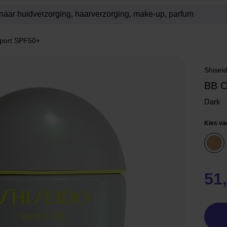
port SPF50+
Shisei
BB 
Dark
Kies va
51