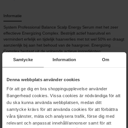
Informatie
System Professional Balance Scalp Energy Serum met het zeer
effectieve Energizing Complex. Bestrijdt actief haaruitval en
vermindert erfelijk en tijdelijk haarverlies met tot wel 50% en draagt
aanzienlijk bij aan het behoud van de haargroei. Energizing
Complex bestaat uit de volgende actieve ingrediënten:
Samtycke
Information
Om
Cafeïne: stimuleert de bloedcirculatie
Biotine: optimaliseert de keratinisatie
Laurinezuur: beschermt de haarlokken
Vitamines: verbeteren de haarstructuur
Denna webbplats använder cookies
Gebruik:
För att ge dig en bra shoppingupplevelse använder
Breng sectie voor sectie aan op de hoofdhuid in handdoekdroog of
Bangerhead cookies. Vissa cookies är nödvändiga för att
droog haar. Druk licht met je vingertoppen tijdens het inmasseren.
du ska kunna använda webbplatsen, medan ditt
Niet uitspoelen. Gebruik dagelijks bij acuut haarverlies, driemaal
samtycke krävs för att använda cookies för att förbättra
per week voor preventieve doeleinden.
våra tjänster, mäta och analysera trafik, förse dig med
Dermatologisch getest en geschikt voor de huid.
relevant och anpassat innehåll/annonser samt för att