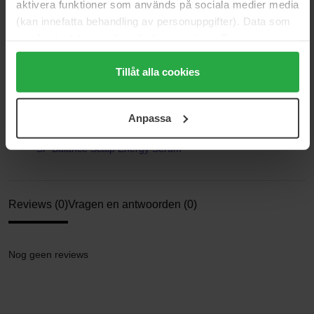
aktivera funktioner som används på sociala medier media
Maat: 100 ml
(kan innefatta behandling av personuppgifter). Data som
samlas in delas med cookieleverantören. Genom att
Artikelnummer: 11960
trycka på "Tillåt alla cookies" accepterar du alla cookies,
Categorieën:
medan du under "Detaljer" kan anpassa användningen av
Tillåt alla cookies
cookies. Du kan när som helst återkalla ditt samtycke.
Startpagina
Haarverzorging
För mer information se vår Cookie Policy samt vår
Anpassa
Haarbehandelingen
Integritetspolicy.
Haarserum & haarolie
SP Balance Scalp Energy Serum
Reviews (0)
Vragen en antwoorden (0)
Nog geen reviews