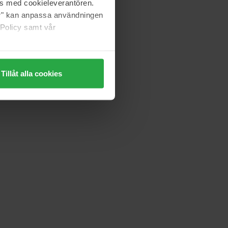
as med cookieleverantören.
jer" kan anpassa användningen
 Policy samt vår
Tillåt alla cookies