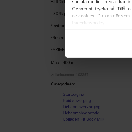
sociala medier media (kan in
+38 % hydratatie**
Genom att trycka på "Tillåt 
+33 % gladdere huid***
av cookies. Du kan när som h
Integritetspolicy.
*Instrumentele test.
**Instrumentele test.
***Klinische test bij 42 vrouwen, na 1 maan
Maat: 400 ml
Artikelnummer: 193357
Categorieën:
Startpagina
Huidverzorging
Lichaamsverzorging
Lichaamshydratatie
Collagen Fit Body Milk