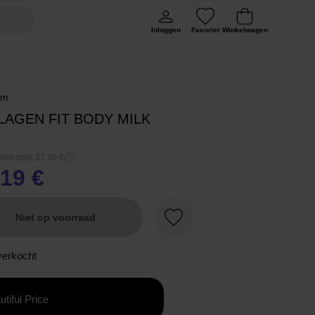
Inloggen
Favoriet
Winkelwagen
rm
LAGEN FIT BODY MILK
len prijs 37,30 €
,19 €
Niet op voorraad
Favoriet
verkocht
utiful Price