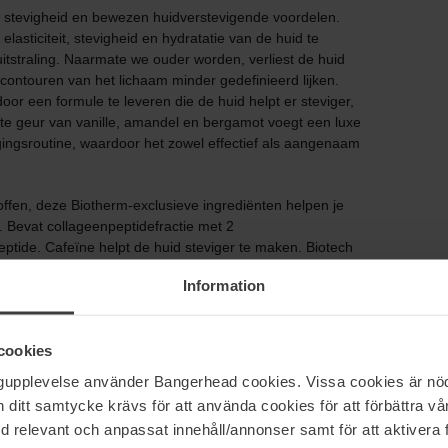
te stevigheid en bewezen huidverstevigende voordelen.
lasticiteit, stevigheid en hydratatie van de huid te
itstraling. Naarmate we ouder worden, verliest de huid
e contouren van het lichaam minder gedefinieerd lijken.
door een formule te leveren die de huid helpt er steviger,
icate geur van vanille, amandel en bergamot voegt een luxe
gingsroutine, waardoor het zowel effectief als aangenaam
ffen, deze Biotherm-exclusieve ingrediënten helpen je
 Bevat collageenpeptidefractie met 2
ptide. Cafeïne helpt de huid steviger te maken. Biotech
angrijke energiemolecuul, met +30 %, wat bijdraagt aan
Information
n Biotech Plankton™.
cookies
oepassing:
ngupplevelse använder Bangerhead cookies. Vissa cookies är nöd
itt samtycke krävs för att använda cookies för att förbättra vår
med relevant och anpassat innehåll/annonser samt för att aktiver