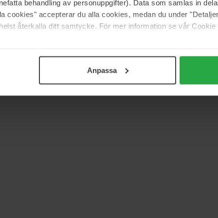
nefatta behandling av personuppgifter). Data som samlas in del
alla cookies" accepterar du alla cookies, medan du under "Detal
elst återkalla ditt samtycke. För mer information se vår Cookie
Anpassa
d