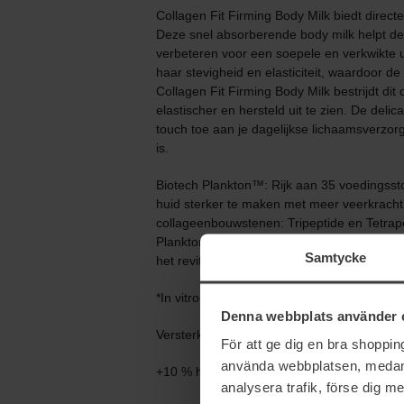
Collagen Fit Firming Body Milk biedt direc
Deze snel absorberende body milk helpt de e
verbeteren voor een soepele en verkwikte u
haar stevigheid en elasticiteit, waardoor d
Collagen Fit Firming Body Milk bestrijdt dit 
elastischer en hersteld uit te zien. De del
touch toe aan je dagelijkse lichaamsverzor
is.
Biotech Plankton™: Rijk aan 35 voedingssto
huid sterker te maken met meer veerkracht.
collageenbouwstenen: Tripeptide en Tetrape
Plankton + Cafeïne verhoogt NAD+, een bel
Samtycke
het revitaliseren van de huid*
*In vitro-test op collageenpeptidefractie e
Denna webbplats använder 
Versterk je lichaamshuid vanaf de eerste t
För att ge dig en bra shoppi
använda webbplatsen, medan d
+10 % huidstevigheid/elasticiteit*
analysera trafik, förse dig 