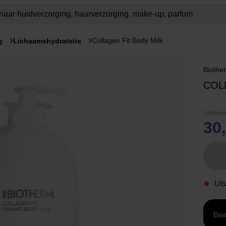
Collagen Fit Body Milk
g
Lichaamshydratatie
Biothe
COL
Aanbevo
30
Uit
Bea